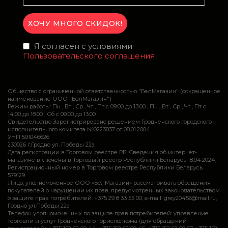
Я согласен с условиями
Пользовательского соглашения
Общество с ограниченной ответственностью "БелМагазин" (сокращенное
наименование ООО "БелМагазин")
Режим работы: Пн , Вт , Ср , Чт , Пт c 09:00 до 13:00 ; Пн , Вт , Ср , Чт , Пт c
14:00 до 18:00 ; Сб c 09:00 до 13:00
Свидетельство Зарегистрировано решением Гродненского городского
исполнительного комитета №0223837 от 08.01.2004
УНП 591046626
230026 г.Гродно ул. Победы 22а
Дата регистрации в Торговом реестре РБ: Сведения об интернет-
магазине включены в Торговый реестр Республики Беларусь 18.04.2024,
Регистрационный номер в Торговом реестре Республики Беларусь
579129
Лицо, уполномоченное ООО «БелМагазин» рассматривать обращения
покупателей о нарушении их прав, предусмотренных законодательством
о защите прав потребителей: +375 29 8 33 55 00, e-mail: grey20456@mail.ru,
Гродно ул.Победы 22а
Телефон уполномоченных по защите прав потребителей: управление
торговли и услуг Гродненского горисполкома (для обращений