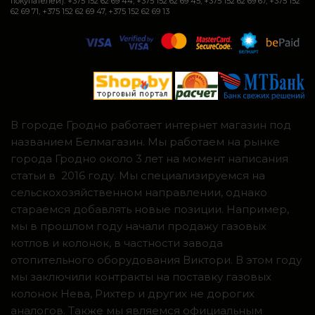
покупателей): +375 152 62 69 44, +375 152 62 69 45, +375 152 62 69 67, +375 152
62 69 71, +375 152 62 69 47, +375 152 62 69 13
В городе Гродно работает интернет магазин под
названием Белмагазин. Мы работаем на рынке
города Гродно около 3 лет на момент написания
статьи в 2016 году. Мы специализируемся на
сельскохозяйственном направлении, однако
стараемся добавлять новые позиции. Например,
мы в прошлом году начали продажу газовых
котлов и колонок, в частности завода
отопительного оборудования Виктори. В этом году
мы заключили контракты на поставку газовых
колонок Нева, Рихтер и других не дорогих
аналогов. Также мы являемся официальным