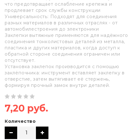
что предотвращает ослабление крепежа и
продлевает срок службы конструкции
Универсальность: Подходят для соединения
разных материалов в различных отраслях - от
автомобилестроения до электроники
Заклепки вытяжные применяются для надёжного
соединения тонколистовых деталей из металла,
пластика и других материалов, когда доступ к
обратной стороне соединения ограничен или
отсутствует.
Установка заклепок производится с помощью
заклёпочника: инструмент вставляет заклепку в
отверстие, затем вытягивает её стержень,
формируя прочный замок внутри деталей.
7,20 руб.
Количество