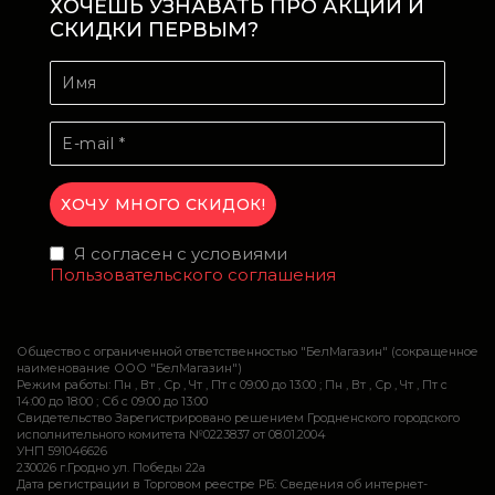
ХОЧЕШЬ УЗНАВАТЬ ПРО АКЦИИ И
СКИДКИ ПЕРВЫМ?
Я согласен с условиями
Пользовательского соглашения
Общество с ограниченной ответственностью "БелМагазин" (сокращенное
наименование ООО "БелМагазин")
Режим работы: Пн , Вт , Ср , Чт , Пт c 09:00 до 13:00 ; Пн , Вт , Ср , Чт , Пт c
14:00 до 18:00 ; Сб c 09:00 до 13:00
Свидетельство Зарегистрировано решением Гродненского городского
исполнительного комитета №0223837 от 08.01.2004
УНП 591046626
230026 г.Гродно ул. Победы 22а
Дата регистрации в Торговом реестре РБ: Сведения об интернет-