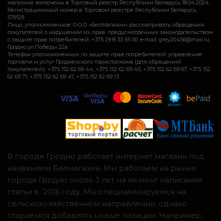
магазине включены в Торговый реестр Республики Беларусь 18.04.2024,
Регистрационный номер в Торговом реестре Республики Беларусь
579129
Лицо, уполномоченное ООО «БелМагазин» рассматривать обращения
покупателей о нарушении их прав, предусмотренных законодательством
о защите прав потребителей: +375 29 8 33 55 00, e-mail: grey20456@mail.ru,
Гродно ул.Победы 22а
Телефон уполномоченных по защите прав потребителей: управление
торговли и услуг Гродненского горисполкома (для обращений
покупателей): +375 152 62 69 44, +375 152 62 69 45, +375 152 62 69 67, +375 152
62 69 71, +375 152 62 69 47, +375 152 62 69 13
В городе Гродно работает интернет магазин под
названием Белмагазин. Мы работаем на рынке
города Гродно около 3 лет на момент написания
статьи в 2016 году. Мы специализируемся на
сельскохозяйственном направлении, однако
стараемся добавлять новые позиции. Например,