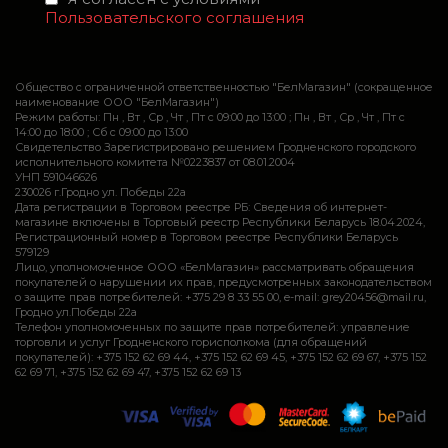
Пользовательского соглашения
Общество с ограниченной ответственностью "БелМагазин" (сокращенное
наименование ООО "БелМагазин")
Режим работы: Пн , Вт , Ср , Чт , Пт c 09:00 до 13:00 ; Пн , Вт , Ср , Чт , Пт c
14:00 до 18:00 ; Сб c 09:00 до 13:00
Свидетельство Зарегистрировано решением Гродненского городского
исполнительного комитета №0223837 от 08.01.2004
УНП 591046626
230026 г.Гродно ул. Победы 22а
Дата регистрации в Торговом реестре РБ: Сведения об интернет-
магазине включены в Торговый реестр Республики Беларусь 18.04.2024,
Регистрационный номер в Торговом реестре Республики Беларусь
579129
Лицо, уполномоченное ООО «БелМагазин» рассматривать обращения
покупателей о нарушении их прав, предусмотренных законодательством
о защите прав потребителей: +375 29 8 33 55 00, e-mail: grey20456@mail.ru,
Гродно ул.Победы 22а
Телефон уполномоченных по защите прав потребителей: управление
торговли и услуг Гродненского горисполкома (для обращений
покупателей): +375 152 62 69 44, +375 152 62 69 45, +375 152 62 69 67, +375 152
62 69 71, +375 152 62 69 47, +375 152 62 69 13