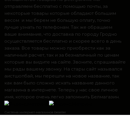
отправляем бесплатно с помощью почты, за
некоторые товары которые обладают большим
весом и мы берем не большую оплату, точно
лучше узнать по телефонам. Так же обращаем
ваше внимание, что доставка по городу Гродно
осуществляется бесплатно и скорее всего в день
заказа. Все товары можно приобрести как за
наличный расчет, так и за безналичный по ценам
которые вы видите на сайте. Звоните, спрашивайте
мы рады вашему звонку. На стары сайт назывался
аистшопбай, мы перешли на новое название, так
как вам было сложно искать название данного
магазина в интернете. Теперь у нас свое личное
имя, которое очень легко запомнить Белмагазин.
Система интернет-магазинов beseller
ЗАКАЗАТЬ ЗВОНОК