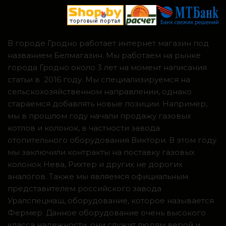
В городе Гродно работает интернет магазин под
названием Белмагазин. Мы работаем на рынке
города Гродно около 3 лет на момент написания
статьи в 2016 году. Мы специализируемся на
сельскохозяйственном направлении, однако
стараемся добавлять новые позиции. Например,
мы в прошлом году начали продажу газовых
котлов и колонок, в частности завода
отопительного оборудования Виктори. В этом году
мы заключили контракты на поставку газовых
колонок Нева, Рихтер и других не дорогих
аналогов. Также мы являемся официальным
представителем российского завода
Уралспецмаш, оборудование, которое называется
Фермер. Данное оборудование очень высокого
класса надежности, они служит людям верой и