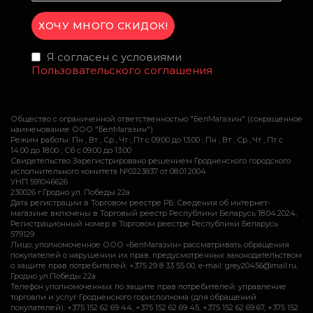
Я согласен с условиями
Пользовательского соглашения
Общество с ограниченной ответственностью "БелМагазин" (сокращенное
наименование ООО "БелМагазин")
Режим работы: Пн , Вт , Ср , Чт , Пт c 09:00 до 13:00 ; Пн , Вт , Ср , Чт , Пт c
14:00 до 18:00 ; Сб c 09:00 до 13:00
Свидетельство Зарегистрировано решением Гродненского городского
исполнительного комитета №0223837 от 08.01.2004
УНП 591046626
230026 г.Гродно ул. Победы 22а
Дата регистрации в Торговом реестре РБ: Сведения об интернет-
магазине включены в Торговый реестр Республики Беларусь 18.04.2024,
Регистрационный номер в Торговом реестре Республики Беларусь
579129
Лицо, уполномоченное ООО «БелМагазин» рассматривать обращения
покупателей о нарушении их прав, предусмотренных законодательством
о защите прав потребителей: +375 29 8 33 55 00, e-mail: grey20456@mail.ru,
Гродно ул.Победы 22а
Телефон уполномоченных по защите прав потребителей: управление
торговли и услуг Гродненского горисполкома (для обращений
покупателей): +375 152 62 69 44, +375 152 62 69 45, +375 152 62 69 67, +375 152