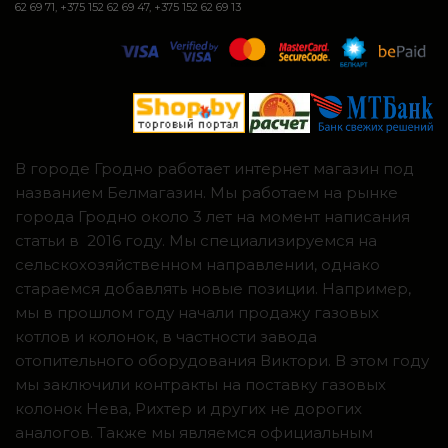
62 69 71, +375 152 62 69 47, +375 152 62 69 13
В городе Гродно работает интернет магазин под
названием Белмагазин. Мы работаем на рынке
города Гродно около 3 лет на момент написания
статьи в 2016 году. Мы специализируемся на
сельскохозяйственном направлении, однако
стараемся добавлять новые позиции. Например,
мы в прошлом году начали продажу газовых
котлов и колонок, в частности завода
отопительного оборудования Виктори. В этом году
мы заключили контракты на поставку газовых
колонок Нева, Рихтер и других не дорогих
аналогов. Также мы являемся официальным