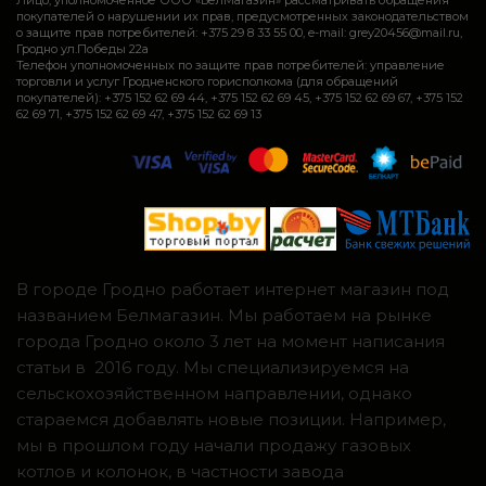
покупателей о нарушении их прав, предусмотренных законодательством
о защите прав потребителей: +375 29 8 33 55 00, e-mail: grey20456@mail.ru,
Гродно ул.Победы 22а
Телефон уполномоченных по защите прав потребителей: управление
торговли и услуг Гродненского горисполкома (для обращений
покупателей): +375 152 62 69 44, +375 152 62 69 45, +375 152 62 69 67, +375 152
62 69 71, +375 152 62 69 47, +375 152 62 69 13
В городе Гродно работает интернет магазин под
названием Белмагазин. Мы работаем на рынке
города Гродно около 3 лет на момент написания
статьи в 2016 году. Мы специализируемся на
сельскохозяйственном направлении, однако
стараемся добавлять новые позиции. Например,
мы в прошлом году начали продажу газовых
котлов и колонок, в частности завода