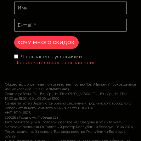
Я согласен с условиями
Пользовательского соглашения
Общество с ограниченной ответственностью "БелМагазин" (сокращенное
наименование ООО "БелМагазин")
Режим работы: Пн , Вт , Ср , Чт , Пт c 09:00 до 13:00 ; Пн , Вт , Ср , Чт , Пт c
14:00 до 18:00 ; Сб c 09:00 до 13:00
Свидетельство Зарегистрировано решением Гродненского городского
исполнительного комитета №0223837 от 08.01.2004
УНП 591046626
230026 г.Гродно ул. Победы 22а
Дата регистрации в Торговом реестре РБ: Сведения об интернет-
магазине включены в Торговый реестр Республики Беларусь 18.04.2024,
Регистрационный номер в Торговом реестре Республики Беларусь
579129
Лицо, уполномоченное ООО «БелМагазин» рассматривать обращения