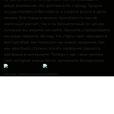
ваше внимание, что доставка по городу Гродно
осуществляется бесплатно и скорее всего в день
заказа. Все товары можно приобрести как за
наличный расчет, так и за безналичный по ценам
которые вы видите на сайте. Звоните, спрашивайте
мы рады вашему звонку. На стары сайт назывался
аистшопбай, мы перешли на новое название, так
как вам было сложно искать название данного
магазина в интернете. Теперь у нас свое личное
имя, которое очень легко запомнить Белмагазин.
Система интернет-магазинов beseller
ЗАКАЗАТЬ ЗВОНОК
Контактный телефон
Я согласен с условиями
Пользовательского соглашения