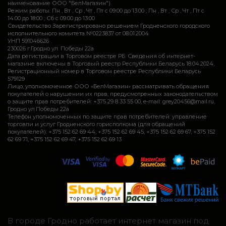
наименование ООО "БелМагазин")
Режим работы: Пн , Вт , Ср , Чт , Пт c 09:00 до 13:00 ; Пн , Вт , Ср , Чт , Пт c
14:00 до 18:00 ; Сб c 09:00 до 13:00
Свидетельство Зарегистрировано решением Гродненского городского
исполнительного комитета №0223837 от 08.01.2004
УНП 591046626
230026 г.Гродно ул. Победы 22а
Дата регистрации в Торговом реестре РБ: Сведения об интернет-
магазине включены в Торговый реестр Республики Беларусь 18.04.2024,
Регистрационный номер в Торговом реестре Республики Беларусь
579129
Лицо, уполномоченное ООО «БелМагазин» рассматривать обращения
покупателей о нарушении их прав, предусмотренных законодательством
о защите прав потребителей: +375 29 8 33 55 00, e-mail: grey20456@mail.ru,
Гродно ул.Победы 22а
Телефон уполномоченных по защите прав потребителей: управление
торговли и услуг Гродненского горисполкома (для обращений
покупателей): +375 152 62 69 44, +375 152 62 69 45, +375 152 62 69 67, +375 152
62 69 71, +375 152 62 69 47, +375 152 62 69 13
В городе Гродно работает интернет магазин под