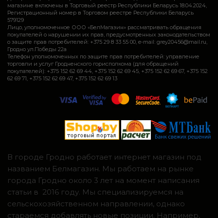
магазине включены в Торговый реестр Республики Беларусь 18.04.2024,
Регистрационный номер в Торговом реестре Республики Беларусь
579129
Лицо, уполномоченное ООО «БелМагазин» рассматривать обращения
покупателей о нарушении их прав, предусмотренных законодательством
о защите прав потребителей: +375 29 8 33 55 00, e-mail: grey20456@mail.ru,
Гродно ул.Победы 22а
Телефон уполномоченных по защите прав потребителей: управление
торговли и услуг Гродненского горисполкома (для обращений
покупателей): +375 152 62 69 44, +375 152 62 69 45, +375 152 62 69 67, +375 152
62 69 71, +375 152 62 69 47, +375 152 62 69 13
В городе Гродно работает интернет магазин под
названием Белмагазин. Мы работаем на рынке
города Гродно около 3 лет на момент написания
статьи в 2016 году. Мы специализируемся на
сельскохозяйственном направлении, однако
стараемся добавлять новые позиции. Например,