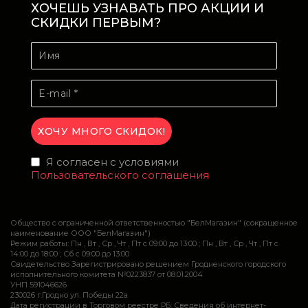
ХОЧЕШЬ УЗНАВАТЬ ПРО АКЦИИ И
СКИДКИ ПЕРВЫМ?
Я согласен с условиями
Пользовательского соглашения
Общество с ограниченной ответственностью "БелМагазин" (сокращенное
наименование ООО "БелМагазин")
Режим работы: Пн , Вт , Ср , Чт , Пт c 09:00 до 13:00 ; Пн , Вт , Ср , Чт , Пт c
14:00 до 18:00 ; Сб c 09:00 до 13:00
Свидетельство Зарегистрировано решением Гродненского городского
исполнительного комитета №0223837 от 08.01.2004
УНП 591046626
230026 г.Гродно ул. Победы 22а
Дата регистрации в Торговом реестре РБ: Сведения об интернет-