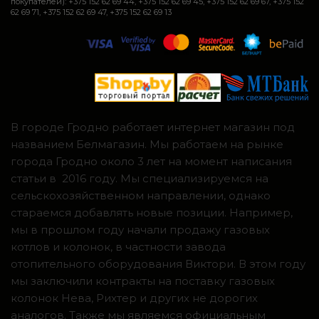
покупателей): +375 152 62 69 44, +375 152 62 69 45, +375 152 62 69 67, +375 152
62 69 71, +375 152 62 69 47, +375 152 62 69 13
В городе Гродно работает интернет магазин под
названием Белмагазин. Мы работаем на рынке
города Гродно около 3 лет на момент написания
статьи в 2016 году. Мы специализируемся на
сельскохозяйственном направлении, однако
стараемся добавлять новые позиции. Например,
мы в прошлом году начали продажу газовых
котлов и колонок, в частности завода
отопительного оборудования Виктори. В этом году
мы заключили контракты на поставку газовых
колонок Нева, Рихтер и других не дорогих
аналогов. Также мы являемся официальным