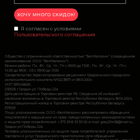
Я согласен с условиями
Пользовательского соглашения
Общество с ограниченной ответственностью "БелМагазин" (сокращенное
наименование ООО "БелМагазин")
Режим работы: Пн , Вт , Ср , Чт , Пт c 09:00 до 13:00 ; Пн , Вт , Ср , Чт , Пт c
14:00 до 18:00 ; Сб c 09:00 до 13:00
Свидетельство Зарегистрировано решением Гродненского городского
исполнительного комитета №0223837 от 08.01.2004
УНП 591046626
230026 г.Гродно ул. Победы 22а
Дата регистрации в Торговом реестре РБ: Сведения об интернет-
магазине включены в Торговый реестр Республики Беларусь 18.04.2024,
Регистрационный номер в Торговом реестре Республики Беларусь
579129
Лицо, уполномоченное ООО «БелМагазин» рассматривать обращения
покупателей о нарушении их прав, предусмотренных законодательством
о защите прав потребителей: +375 29 8 33 55 00, e-mail: grey20456@mail.ru,
Гродно ул.Победы 22а
Телефон уполномоченных по защите прав потребителей: управление
торговли и услуг Гродненского горисполкома (для обращений