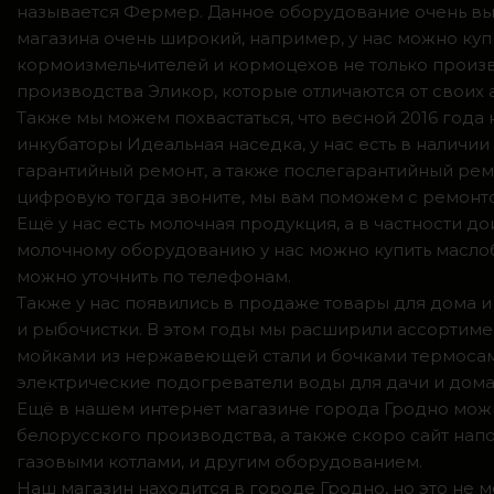
называется Фермер. Данное оборудование очень вы
магазина очень широкий, например, у нас можно куп
кормоизмельчителей и кормоцехов не только произв
производства Эликор, которые отличаются от своих
Также мы можем похвастаться, что весной 2016 год
инкубаторы Идеальная наседка, у нас есть в налич
гарантийный ремонт, а также послегарантийный ремо
цифровую тогда звоните, мы вам поможем с ремонто
Ещё у нас есть молочная продукция, а в частности 
молочному оборудованию у нас можно купить маслоб
можно уточнить по телефонам.
Также у нас появились в продаже товары для дома и
и рыбочистки. В этом годы мы расширили ассортимен
мойками из нержавеющей стали и бочками термосами
электрические подогреватели воды для дачи и дома,
Ещё в нашем интернет магазине города Гродно можн
белорусского производства, а также скоро сайт нап
газовыми котлами, и другим оборудованием.
Наш магазин находится в городе Гродно, но это не 