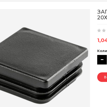
ЗА
20
1,0
Коли
В