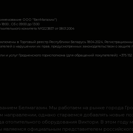
наименование ООО "БелМагазин")
 18:00 ; Сб c 09:00 до 13:00
ительного комитета №0223837 от 08.01.2004
включены в Торговый реестр Республики Беларусь 18.04.2024, Регистрационны
ей о нарушении их прав, предусмотренных законодательством о защите прав по
луг Гродненского горисполкома (для обращений покупателей): +375 152 62 69 44, 
ванием Белмагазин. Мы работаем на рынке города Грод
м направлении, однако стараемся добавлять новые по
ода отопительного оборудования Виктори. В этом году 
 мы являемся официальным представителем российског