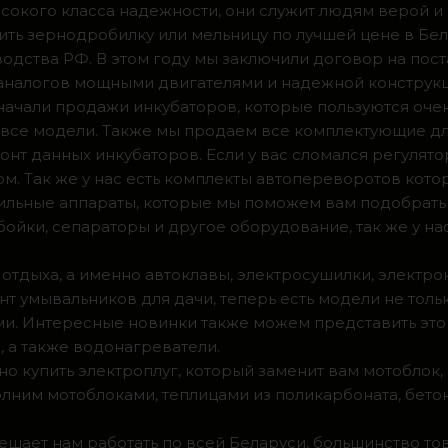
сокого класса надежности, они служит людям верой и
ить зернодробилку или мельницу по лучшей цене в Бел
одства РФ. В этом году мы заключили договор на пос
 аналогов мощными двигателями и надежной конструк
а начали продажи инкубаторов, которые пользуются оч
ии все модели. Также мы продаем все комплектующие д
нт данных инкубаторов. Если у вас сломался регулято
м. Так же у нас есть комплекты автопереворотов кот
доильные аппараты, которые мы поможем вам подобрать
ойки, сепараторы и другое оборудование, так же у на
 отдыха, а именно автоклавы, электросушилки, электро
т умывальников для дачи, теперь есть модели не тольк
. Интересные новинки также можем представить это 
 а также водонагреватели.
о купить электроплуг, который заменит вам мотоблок
олним мотоблоками, теплицами из поликарбоната, бето
мешает нам работать по всей Беларуси, большинство т