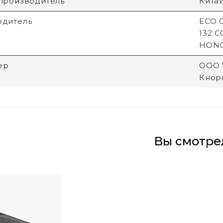
производитель
Кита
одитель
ECO G
132 
HON
ер
ООО "
Кнори
Вы смотре