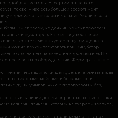
 правдой долгие годы. Ассортимент нашего
аруси, также у нас есть большой ассортимент
тавку кормоизмельчителей и мельниц Украинского
цией.
ень большим спросом, на данный момент продаем
ля данных инкубаторов. Ещё мы осуществляем
р или вы хотите заменить устаревшую модель на
орыми можно доукомплектовать ваш инкубатор.
 именно для вашего количества коров или коз. По
с есть запчасти по оборудованию Фермер, наличие
коптильни, перьящипалки для курей, а также мангалы
о с пластиковыми мойками и бочками, но и с
летние души, умывальнике с подогревом и без,
, ещё есть в наличии деревообрабатывающие станки
номешалками, печками, котлами на твердом топливе,
оваров по республике мы отправляем бесплатно с