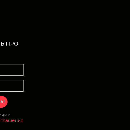
Ь ПРО
И
виями
оглашения