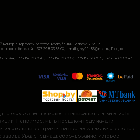
й номер в Торговом реестре Республики Беларусь 579129
требителей: +375 29 8 33 55 00, e-mail: grey20456@mail.ru, Гродно
+375 152 62 69 45, +375 152 62 69 67, +375 152 62 69 71, +375 152 62 69 47,
но около 3 лет на момент написания статьи в 2016
зиции. Например, мы в прошлом году начали
мы заключили контракты на поставку газовых колонок
о завода Уралспецмаш, оборудование, которое