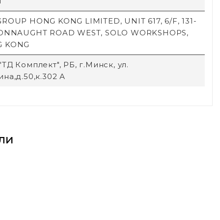
й
ROUP HONG KONG LIMITED, UNIT 617, 6/F, 131-
CONNAUGHT ROAD WEST, SOLO WORKSHOPS,
G KONG
ТД Комплект", РБ, г.Минск, ул.
на,д.50,к.302 А
ли