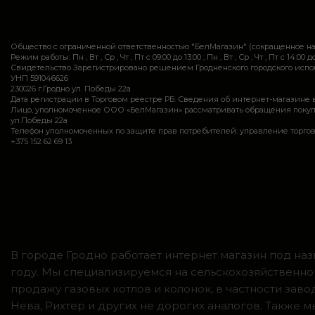
Общество с ограниченной ответственностью "БелМагазин" (сокращенное 
Режим работы: Пн , Вт , Ср , Чт , Пт c 09:00 до 13:00 ; Пн , Вт , Ср , Чт , Пт c 14:00 до
Свидетельство Зарегистрировано решением Гродненского городского исполн
УНП 591046626
230026 г.Гродно ул. Победы 22а
Дата регистрации в Торговом реестре РБ: Сведения об интернет-магазине 
Лицо, уполномоченное ООО «БелМагазин» рассматривать обращения покупател
ул.Победы 22а
Телефон уполномоченных по защите прав потребителей: управление торговли и ус
+375 152 62 69 13
В городе Гродно работает интернет магазин под наз
году. Мы специализируемся на сельскохозяйственно
продажу газовых котлов и колонок, в частности зав
Нева, Рихтер и других не дорогих аналогов. Также