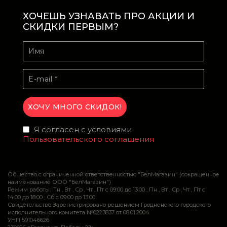
ХОЧЕШЬ УЗНАВАТЬ ПРО АКЦИИ И
СКИДКИ ПЕРВЫМ?
Я согласен с условиями
Пользовательского соглашения
Общество с ограниченной ответственностью "БелМагазин" (сокращенное
наименование ООО "БелМагазин")
Режим работы: Пн , Вт , Ср , Чт , Пт c 09:00 до 13:00 ; Пн , Вт , Ср , Чт , Пт c
14:00 до 18:00 ; Сб c 09:00 до 13:00
Свидетельство Зарегистрировано решением Гродненского городского
исполнительного комитета №0223837 от 08.01.2004
УНП 591046626