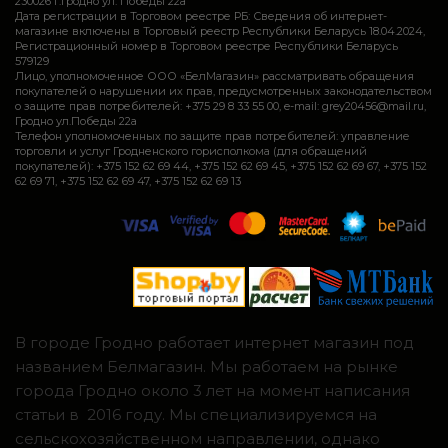
230026 г.Гродно ул. Победы 22а
Дата регистрации в Торговом реестре РБ: Сведения об интернет-
магазине включены в Торговый реестр Республики Беларусь 18.04.2024,
Регистрационный номер в Торговом реестре Республики Беларусь
579129
Лицо, уполномоченное ООО «БелМагазин» рассматривать обращения
покупателей о нарушении их прав, предусмотренных законодательством
о защите прав потребителей: +375 29 8 33 55 00, e-mail: grey20456@mail.ru,
Гродно ул.Победы 22а
Телефон уполномоченных по защите прав потребителей: управление
торговли и услуг Гродненского горисполкома (для обращений
покупателей): +375 152 62 69 44, +375 152 62 69 45, +375 152 62 69 67, +375 152
62 69 71, +375 152 62 69 47, +375 152 62 69 13
В городе Гродно работает интернет магазин под
названием Белмагазин. Мы работаем на рынке
города Гродно около 3 лет на момент написания
статьи в 2016 году. Мы специализируемся на
сельскохозяйственном направлении, однако