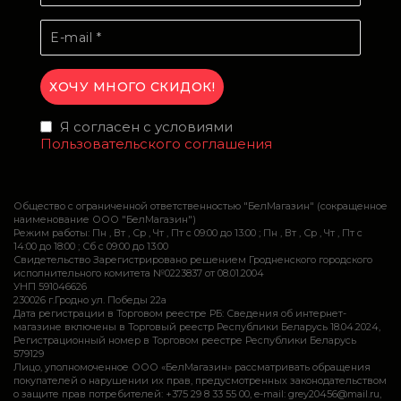
Я согласен с условиями
Пользовательского соглашения
Общество с ограниченной ответственностью "БелМагазин" (сокращенное
наименование ООО "БелМагазин")
Режим работы: Пн , Вт , Ср , Чт , Пт c 09:00 до 13:00 ; Пн , Вт , Ср , Чт , Пт c
14:00 до 18:00 ; Сб c 09:00 до 13:00
Свидетельство Зарегистрировано решением Гродненского городского
исполнительного комитета №0223837 от 08.01.2004
УНП 591046626
230026 г.Гродно ул. Победы 22а
Дата регистрации в Торговом реестре РБ: Сведения об интернет-
магазине включены в Торговый реестр Республики Беларусь 18.04.2024,
Регистрационный номер в Торговом реестре Республики Беларусь
579129
Лицо, уполномоченное ООО «БелМагазин» рассматривать обращения
покупателей о нарушении их прав, предусмотренных законодательством
о защите прав потребителей: +375 29 8 33 55 00, e-mail: grey20456@mail.ru,