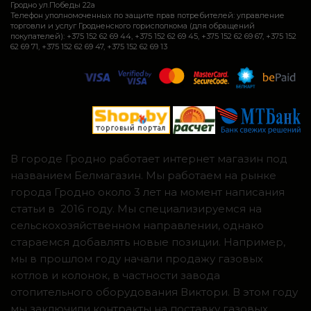
Гродно ул.Победы 22а
Телефон уполномоченных по защите прав потребителей: управление
торговли и услуг Гродненского горисполкома (для обращений
покупателей): +375 152 62 69 44, +375 152 62 69 45, +375 152 62 69 67, +375 152
62 69 71, +375 152 62 69 47, +375 152 62 69 13
В городе Гродно работает интернет магазин под
названием Белмагазин. Мы работаем на рынке
города Гродно около 3 лет на момент написания
статьи в 2016 году. Мы специализируемся на
сельскохозяйственном направлении, однако
стараемся добавлять новые позиции. Например,
мы в прошлом году начали продажу газовых
котлов и колонок, в частности завода
отопительного оборудования Виктори. В этом году
мы заключили контракты на поставку газовых