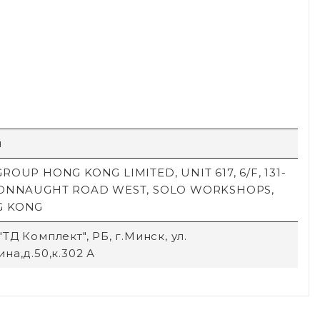
й
ROUP HONG KONG LIMITED, UNIT 617, 6/F, 131-
CONNAUGHT ROAD WEST, SOLO WORKSHOPS,
G KONG
ТД Комплект", РБ, г.Минск, ул.
на,д.50,к.302 А