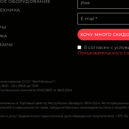
ОЕ ОБОРУДОВАНИЕ
ТЕХНИКА
Й
РЫ
ЖА
ВАРЫ
Я согласен с усло
Пользовательского с
наименование ООО "БелМагазин")
 18:00 ; Сб c 09:00 до 13:00
ительного комитета №0223837 от 08.01.2004
включены в Торговый реестр Республики Беларусь 18.04.2024, Регистрационны
ей о нарушении их прав, предусмотренных законодательством о защите прав по
луг Гродненского горисполкома (для обращений покупателей): +375 152 62 69 44, 