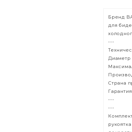
Бренд BA
для биде
холодно
---
Техничес
Диаметр 
Максимал
Произво
Страна п
Гарантия,
---
---
Комплект
рукоятка 