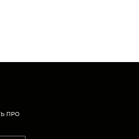
Ь ПРО
И