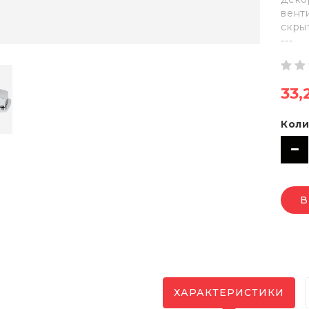
венти
скры
---
33,
Коли
В
ХАРАКТЕРИСТИКИ