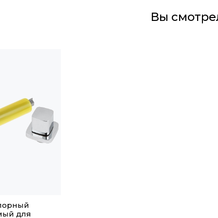
Вы смотре
апорный
мый для