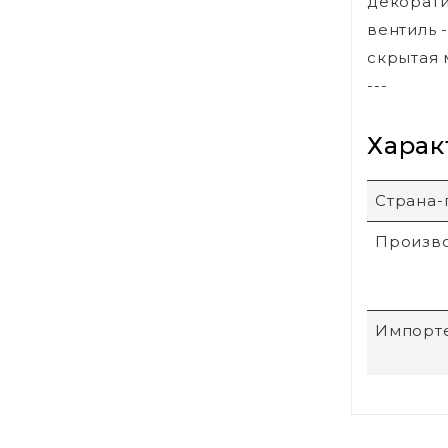
декорати
вентиль -
скрытая 
---
Харак
Страна-
Произв
Импорт