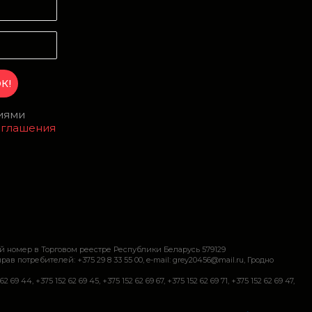
виями
оглашения
й номер в Торговом реестре Республики Беларусь 579129
требителей: +375 29 8 33 55 00, e-mail: grey20456@mail.ru, Гродно
+375 152 62 69 45, +375 152 62 69 67, +375 152 62 69 71, +375 152 62 69 47,