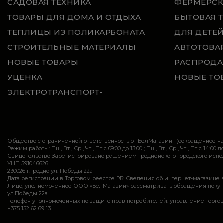
САДОВАЯ ТЕХНИКА
ФЕРМЕРСК
ТОВАРЫ ДЛЯ ДОМА И ОТДЫХА
БЫТОВАЯ 
ТЕПЛИЦЫ ИЗ ПОЛИКАРБОНАТА
ДЛЯ ДЕТЕ
СТРОИТЕЛЬНЫЕ МАТЕРИАЛЫ
АВТОТОВА
НОВЫЕ ТОВАРЫ
РАСПРОДА
УЦЕНКА
НОВЫЕ ТО
ЭЛЕКТРОТРАНСПОРТ-
Общество с ограниченной ответственностью "БелМагазин" (сокращенное 
Режим работы: Пн , Вт , Ср , Чт , Пт c 09:00 до 13:00 ; Пн , Вт , Ср , Чт , Пт c 14:00 до
Свидетельство Зарегистрировано решением Гродненского городского исполн
УНП 591046626
230026 г.Гродно ул. Победы 22а
Дата регистрации в Торговом реестре РБ: Сведения об интернет-магазине 
Лицо, уполномоченное ООО «БелМагазин» рассматривать обращения покупател
ул.Победы 22а
Телефон уполномоченных по защите прав потребителей: управление торговли и ус
+375 152 62 69 13