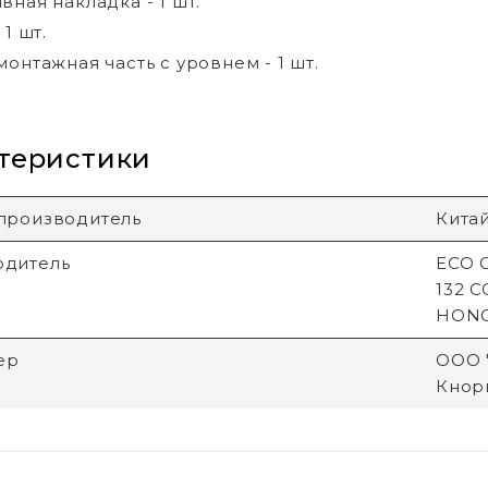
вная накладка - 1 шт.
 1 шт.
монтажная часть с уровнем - 1 шт.
теристики
производитель
Кита
одитель
ECO G
132 
HON
ер
ООО "
Кнори