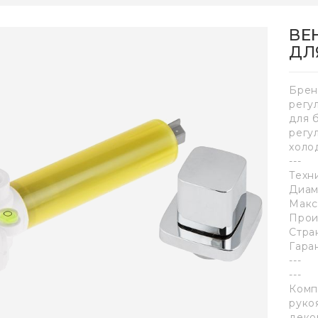
ВЕ
ДЛ
Брен
регу
для 
регу
холо
---
Техн
Диам
Макс
Прои
Стра
Гаран
---
---
Комп
рукоя
деко