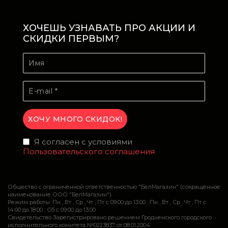
ХОЧЕШЬ УЗНАВАТЬ ПРО АКЦИИ И
СКИДКИ ПЕРВЫМ?
Я согласен с условиями
Пользовательского соглашения
Общество с ограниченной ответственностью "БелМагазин" (сокращенное
наименование ООО "БелМагазин")
Режим работы: Пн , Вт , Ср , Чт , Пт c 09:00 до 13:00 ; Пн , Вт , Ср , Чт , Пт c
14:00 до 18:00 ; Сб c 09:00 до 13:00
Свидетельство Зарегистрировано решением Гродненского городского
исполнительного комитета №0223837 от 08.01.2004