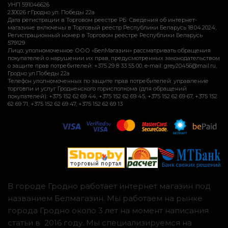
УНП 591046626
230026 г.Гродно ул. Победы 22а
Дата регистрации в Торговом реестре РБ: Сведения об интернет-
магазине включены в Торговый реестр Республики Беларусь 18.04.2024,
Регистрационный номер в Торговом реестре Республики Беларусь
579129
Лицо, уполномоченное ООО «БелМагазин» рассматривать обращения
покупателей о нарушении их прав, предусмотренных законодательством
о защите прав потребителей: +375 29 8 33 55 00, e-mail: grey20456@mail.ru,
Гродно ул.Победы 22а
Телефон уполномоченных по защите прав потребителей: управление
торговли и услуг Гродненского горисполкома (для обращений
покупателей): +375 152 62 69 44, +375 152 62 69 45, +375 152 62 69 67, +375 152
62 69 71, +375 152 62 69 47, +375 152 62 69 13
В городе Гродно работает интернет магазин под
названием Белмагазин. Мы работаем на рынке
города Гродно около 3 лет на момент написания
статьи в 2016 году. Мы специализируемся на