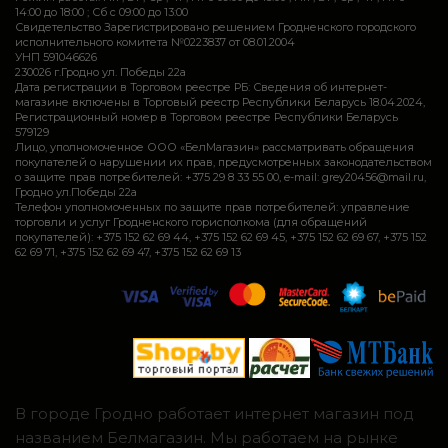
14:00 до 18:00 ; Сб c 09:00 до 13:00
Свидетельство Зарегистрировано решением Гродненского городского
исполнительного комитета №0223837 от 08.01.2004
УНП 591046626
230026 г.Гродно ул. Победы 22а
Дата регистрации в Торговом реестре РБ: Сведения об интернет-
магазине включены в Торговый реестр Республики Беларусь 18.04.2024,
Регистрационный номер в Торговом реестре Республики Беларусь
579129
Лицо, уполномоченное ООО «БелМагазин» рассматривать обращения
покупателей о нарушении их прав, предусмотренных законодательством
о защите прав потребителей: +375 29 8 33 55 00, e-mail: grey20456@mail.ru,
Гродно ул.Победы 22а
Телефон уполномоченных по защите прав потребителей: управление
торговли и услуг Гродненского горисполкома (для обращений
покупателей): +375 152 62 69 44, +375 152 62 69 45, +375 152 62 69 67, +375 152
62 69 71, +375 152 62 69 47, +375 152 62 69 13
В городе Гродно работает интернет магазин под
названием Белмагазин. Мы работаем на рынке