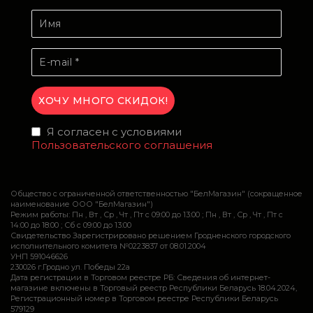
Я согласен с условиями
Пользовательского соглашения
Общество с ограниченной ответственностью "БелМагазин" (сокращенное
наименование ООО "БелМагазин")
Режим работы: Пн , Вт , Ср , Чт , Пт c 09:00 до 13:00 ; Пн , Вт , Ср , Чт , Пт c
14:00 до 18:00 ; Сб c 09:00 до 13:00
Свидетельство Зарегистрировано решением Гродненского городского
исполнительного комитета №0223837 от 08.01.2004
УНП 591046626
230026 г.Гродно ул. Победы 22а
Дата регистрации в Торговом реестре РБ: Сведения об интернет-
магазине включены в Торговый реестр Республики Беларусь 18.04.2024,
Регистрационный номер в Торговом реестре Республики Беларусь
579129