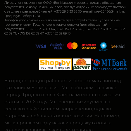
Лицо, уполномоченное ООО «БелМагазин» рассматривать обращения
покупателей о нарушении их прав, предусмотренных законодательством
о защите прав потребителей: +375 29 8 33 55 00, e-mail: grey20456@mail.ru,
Гродно ул.Победы 22а
Телефон уполномоченных по защите прав потребителей: управление
торговли и услуг Гродненского горисполкома (для обращений
покупателей): +375 152 62 69 44, +375 152 62 69 45, +375 152 62 69 67, +375 152
62 69 71, +375 152 62 69 47, +375 152 62 69 13
В городе Гродно работает интернет магазин под
названием Белмагазин. Мы работаем на рынке
города Гродно около 3 лет на момент написания
статьи в 2016 году. Мы специализируемся на
сельскохозяйственном направлении, однако
стараемся добавлять новые позиции. Например,
мы в прошлом году начали продажу газовых
котлов и колонок, в частности завода