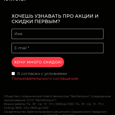
ХОЧЕШЬ УЗНАВАТЬ ПРО АКЦИИ И
СКИДКИ ПЕРВЫМ?
Я согласен с условиями
Пользовательского соглашения
Общество с ограниченной ответственностью "БелМагазин" (сокращенное
наименование ООО "БелМагазин")
Режим работы: Пн , Вт , Ср , Чт , Пт c 09:00 до 13:00 ; Пн , Вт , Ср , Чт , Пт c
14:00 до 18:00 ; Сб c 09:00 до 13:00
Свидетельство Зарегистрировано решением Гродненского городского