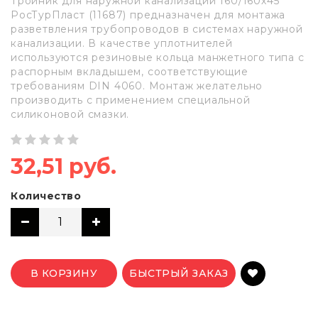
Тройник для наружной канализации 160/160х45
РосТурПласт (11687) предназначен для монтажа
разветвления трубопроводов в системах наружной
канализации. В качестве уплотнителей
используются резиновые кольца манжетного типа с
распорным вкладышем, соответствующие
требованиям DIN 4060. Монтаж желательно
производить с применением специальной
силиконовой смазки.
32,51 руб.
Количество
В КОРЗИНУ
БЫСТРЫЙ ЗАКАЗ