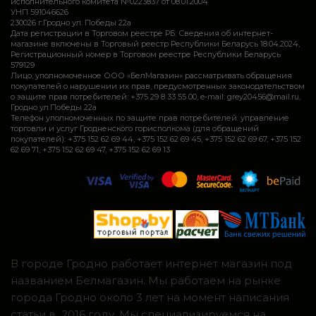
исполнительного комитета №0223837 от 08.01.2004
УНП 591046626
230026 г.Гродно ул. Победы 22а
Дата регистрации в Торговом реестре РБ: Сведения об интернет-
магазине включены в Торговый реестр Республики Беларусь 18.04.2024,
Регистрационный номер в Торговом реестре Республики Беларусь
579129
Лицо, уполномоченное ООО «БелМагазин» рассматривать обращения
покупателей о нарушении их прав, предусмотренных законодательством
о защите прав потребителей: +375 29 8 33 55 00, e-mail: grey20456@mail.ru,
Гродно ул.Победы 22а
Телефон уполномоченных по защите прав потребителей: управление
торговли и услуг Гродненского горисполкома (для обращений
покупателей): +375 152 62 69 44, +375 152 62 69 45, +375 152 62 69 67, +375 152
62 69 71, +375 152 62 69 47, +375 152 62 69 13
В городе Гродно работает интернет магазин под
названием Белмагазин. Мы работаем на рынке
города Гродно около 3 лет на момент написания
статьи в 2016 году. Мы специализируемся на