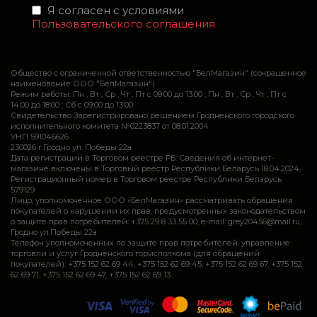
Я согласен с условиями
Пользовательского соглашения
Общество с ограниченной ответственностью "БелМагазин" (сокращенное
наименование ООО "БелМагазин")
Режим работы: Пн , Вт , Ср , Чт , Пт c 09:00 до 13:00 ; Пн , Вт , Ср , Чт , Пт c
14:00 до 18:00 ; Сб c 09:00 до 13:00
Свидетельство Зарегистрировано решением Гродненского городского
исполнительного комитета №0223837 от 08.01.2004
УНП 591046626
230026 г.Гродно ул. Победы 22а
Дата регистрации в Торговом реестре РБ: Сведения об интернет-
магазине включены в Торговый реестр Республики Беларусь 18.04.2024,
Регистрационный номер в Торговом реестре Республики Беларусь
579129
Лицо, уполномоченное ООО «БелМагазин» рассматривать обращения
покупателей о нарушении их прав, предусмотренных законодательством
о защите прав потребителей: +375 29 8 33 55 00, e-mail: grey20456@mail.ru,
Гродно ул.Победы 22а
Телефон уполномоченных по защите прав потребителей: управление
торговли и услуг Гродненского горисполкома (для обращений
покупателей): +375 152 62 69 44, +375 152 62 69 45, +375 152 62 69 67, +375 152
62 69 71, +375 152 62 69 47, +375 152 62 69 13