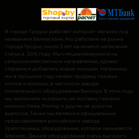
В городе Гродно работает интернет магазин под
названием Белмагазин. Мы работаем на рынке
города Гродно около 3 лет на момент написания
статьи в 2016 году. Мы специализируемся на
сельскохозяйственном направлении, однако
стараемся добавлять новые позиции. Например,
мы в прошлом году начали продажу газовых
котлов и колонок, в частности завода
отопительного оборудования Виктори. В этом году
мы заключили контракты на поставку газовых
колонок Нева, Рихтер и других не дорогих
аналогов. Также мы являемся официальным
представителем российского завода
Уралспецмаш, оборудование, которое называется
Фермер. Данное оборудование очень высокого