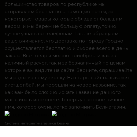
большинство товаров по республике мы
отправляем бесплатно с помощью почты, за
некоторые товары которые обладают большим
весом и мы берем не большую оплату, точно
лучше узнать по телефонам. Так же обращаем
ваше внимание, что доставка по городу Гродно
осуществляется бесплатно и скорее всего в день
заказа. Все товары можно приобрести как за
наличный расчет, так и за безналичный по ценам
которые вы видите на сайте. Звоните, спрашивайте
мы рады вашему звонку. На стары сайт назывался
аистшопбай, мы перешли на новое название, так
как вам было сложно искать название данного
магазина в интернете. Теперь у нас свое личное
имя, которое очень легко запомнить Белмагазин.
Система интернет-магазинов beseller
ЗАКАЗАТЬ ЗВОНОК