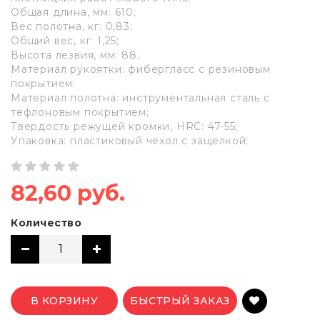
Общая длина, мм: 610;
Вес полотна, кг: 0,83;
Общий вес, кг: 1,25;
Высота лезвия, мм: 88;
Материал рукоятки: фибергласс с резиновым
покрытием;
Материал полотна: инструментальная сталь с
тефлоновым покрытием;
Твердость режущей кромки, HRC: 47-55;
Упаковка: пластиковый чехол с защелкой;
82,60 руб.
Количество
В КОРЗИНУ
БЫСТРЫЙ ЗАКАЗ