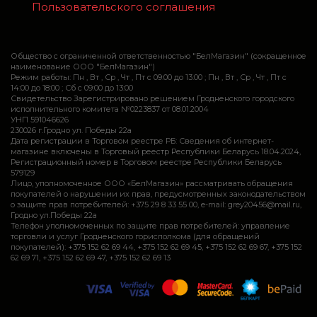
Пользовательского соглашения
Общество с ограниченной ответственностью "БелМагазин" (сокращенное
наименование ООО "БелМагазин")
Режим работы: Пн , Вт , Ср , Чт , Пт c 09:00 до 13:00 ; Пн , Вт , Ср , Чт , Пт c
14:00 до 18:00 ; Сб c 09:00 до 13:00
Свидетельство Зарегистрировано решением Гродненского городского
исполнительного комитета №0223837 от 08.01.2004
УНП 591046626
230026 г.Гродно ул. Победы 22а
Дата регистрации в Торговом реестре РБ: Сведения об интернет-
магазине включены в Торговый реестр Республики Беларусь 18.04.2024,
Регистрационный номер в Торговом реестре Республики Беларусь
579129
Лицо, уполномоченное ООО «БелМагазин» рассматривать обращения
покупателей о нарушении их прав, предусмотренных законодательством
о защите прав потребителей: +375 29 8 33 55 00, e-mail: grey20456@mail.ru,
Гродно ул.Победы 22а
Телефон уполномоченных по защите прав потребителей: управление
торговли и услуг Гродненского горисполкома (для обращений
покупателей): +375 152 62 69 44, +375 152 62 69 45, +375 152 62 69 67, +375 152
62 69 71, +375 152 62 69 47, +375 152 62 69 13