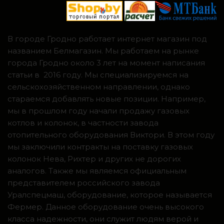
В городе Гродно работает интернет магазин под
названием Белмагазин. Мы работаем на рынке
города Гродно около 3 лет на момент написания
статьи в 2016 году. Мы специализируемся на
сельскохозяйственном направлении, однако
стараемся добавлять новые позиции. Например,
мы в прошлом году начали продажу газовых
котлов и колонок, в частности завода
отопительного оборудования Виктори. В этом году
мы заключили контракты на поставку газовых
колонок Нева, Рихтер и других не дорогих
аналогов. Также мы являемся официальным
представителем российского завода
Уралспецмаш, оборудование, которое называется
Фермер. Данное оборудование очень высокого
класса надежности, они служит людям верой и