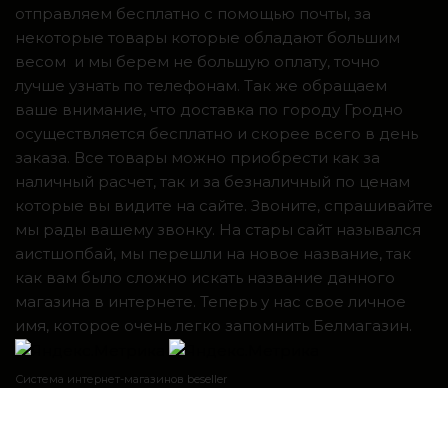
отправляем бесплатно с помощью почты, за
некоторые товары которые обладают большим
весом и мы берем не большую оплату, точно
лучше узнать по телефонам. Так же обращаем
ваше внимание, что доставка по городу Гродно
осуществляется бесплатно и скорее всего в день
заказа. Все товары можно приобрести как за
наличный расчет, так и за безналичный по ценам
которые вы видите на сайте. Звоните, спрашивайте
мы рады вашему звонку. На стары сайт назывался
аистшопбай, мы перешли на новое название, так
как вам было сложно искать название данного
магазина в интернете. Теперь у нас свое личное
имя, которое очень легко запомнить Белмагазин.
Система интернет-магазинов beseller
ЗАКАЗАТЬ ЗВОНОК