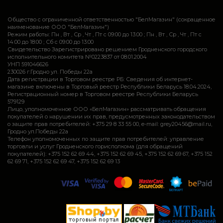
Общество с ограниченной ответственностью "БелМагазин" (сокращенное
наименование ООО "БелМагазин")
Режим работы: Пн , Вт , Ср , Чт , Пт c 09:00 до 13:00 ; Пн , Вт , Ср , Чт , Пт c
14:00 до 18:00 ; Сб c 09:00 до 13:00
Свидетельство Зарегистрировано решением Гродненского городского
исполнительного комитета №0223837 от 08.01.2004
УНП 591046626
230026 г.Гродно ул. Победы 22а
Дата регистрации в Торговом реестре РБ: Сведения об интернет-
магазине включены в Торговый реестр Республики Беларусь 18.04.2024,
Регистрационный номер в Торговом реестре Республики Беларусь
579129
Лицо, уполномоченное ООО «БелМагазин» рассматривать обращения
покупателей о нарушении их прав, предусмотренных законодательством
о защите прав потребителей: +375 29 8 33 55 00, e-mail: grey20456@mail.ru,
Гродно ул.Победы 22а
Телефон уполномоченных по защите прав потребителей: управление
торговли и услуг Гродненского горисполкома (для обращений
покупателей): +375 152 62 69 44, +375 152 62 69 45, +375 152 62 69 67, +375 152
62 69 71, +375 152 62 69 47, +375 152 62 69 13