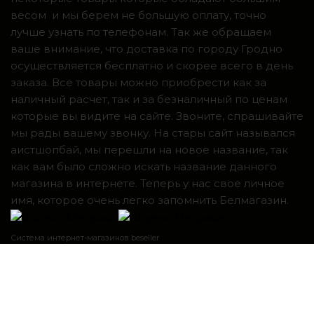
весом и мы берем не большую оплату, точно
лучше узнать по телефонам. Так же обращаем
ваше внимание, что доставка по городу Гродно
осуществляется бесплатно и скорее всего в день
заказа. Все товары можно приобрести как за
наличный расчет, так и за безналичный по ценам
которые вы видите на сайте. Звоните, спрашивайте
мы рады вашему звонку. На стары сайт назывался
аистшопбай, мы перешли на новое название, так
как вам было сложно искать название данного
магазина в интернете. Теперь у нас свое личное
имя, которое очень легко запомнить Белмагазин.
Система интернет-магазинов beseller
ЗАКАЗАТЬ ЗВОНОК
Контактный телефон
Я согласен с условиями