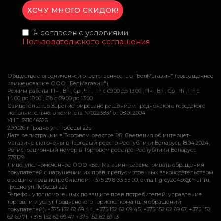
Я согласен с условиями
Пользовательского соглашения
Общество с ограниченной ответственностью "БелМагазин" (сокращенное
наименование ООО "БелМагазин")
Режим работы: Пн , Вт , Ср , Чт , Пт c 09:00 до 13:00 ; Пн , Вт , Ср , Чт , Пт c
14:00 до 18:00 ; Сб c 09:00 до 13:00
Свидетельство Зарегистрировано решением Гродненского городского
исполнительного комитета №0223837 от 08.01.2004
УНП 591046626
230026 г.Гродно ул. Победы 22а
Дата регистрации в Торговом реестре РБ: Сведения об интернет-
магазине включены в Торговый реестр Республики Беларусь 18.04.2024,
Регистрационный номер в Торговом реестре Республики Беларусь
579129
Лицо, уполномоченное ООО «БелМагазин» рассматривать обращения
покупателей о нарушении их прав, предусмотренных законодательством
о защите прав потребителей: +375 29 8 33 55 00, e-mail: grey20456@mail.ru,
Гродно ул.Победы 22а
Телефон уполномоченных по защите прав потребителей: управление
торговли и услуг Гродненского горисполкома (для обращений
покупателей): +375 152 62 69 44, +375 152 62 69 45, +375 152 62 69 67, +375 152
62 69 71, +375 152 62 69 47, +375 152 62 69 13