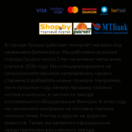
В городе Гродно работает интернет магазин под
названием Белмагазин. Мы работаем на рынке
города Гродно около 3 лет на момент написания
статьи в 2016 году. Мы специализируемся на
сельскохозяйственном направлении, однако
стараемся добавлять новые позиции. Например,
мы в прошлом году начали продажу газовых
котлов и колонок, в частности завода
отопительного оборудования Виктори. В этом году
мы заключили контракты на поставку газовых
колонок Нева, Рихтер и других не дорогих
аналогов. Также мы являемся официальным
представителем российского завода