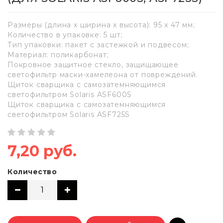
Размеры (длина x ширина x высота): 95 x 47 мм;
Количество в упаковке: 5 шт;
Тип упаковки: пакет с застежкой и подвесом;
Материал: поликарбонат;
Покровное защитное стекло, защищающее
светофильтр маски-хамелеона от повреждений.
Щиток сварщика с самозатемняющимся
светофильтром Solaris ASF600S
Щиток сварщика с самозатемняющимся
светофильтром Solaris ASF725S
7,20 руб.
Количество