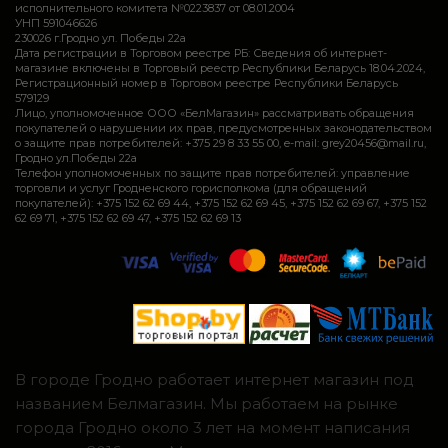
исполнительного комитета №0223837 от 08.01.2004
УНП 591046626
230026 г.Гродно ул. Победы 22а
Дата регистрации в Торговом реестре РБ: Сведения об интернет-
магазине включены в Торговый реестр Республики Беларусь 18.04.2024,
Регистрационный номер в Торговом реестре Республики Беларусь
579129
Лицо, уполномоченное ООО «БелМагазин» рассматривать обращения
покупателей о нарушении их прав, предусмотренных законодательством
о защите прав потребителей: +375 29 8 33 55 00, e-mail: grey20456@mail.ru,
Гродно ул.Победы 22а
Телефон уполномоченных по защите прав потребителей: управление
торговли и услуг Гродненского горисполкома (для обращений
покупателей): +375 152 62 69 44, +375 152 62 69 45, +375 152 62 69 67, +375 152
62 69 71, +375 152 62 69 47, +375 152 62 69 13
В городе Гродно работает интернет магазин под
названием Белмагазин. Мы работаем на рынке
города Гродно около 3 лет на момент написания