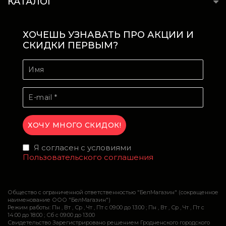
КАТАЛОГ
ХОЧЕШЬ УЗНАВАТЬ ПРО АКЦИИ И
СКИДКИ ПЕРВЫМ?
Я согласен с условиями
Пользовательского соглашения
Общество с ограниченной ответственностью "БелМагазин" (сокращенное
наименование ООО "БелМагазин")
Режим работы: Пн , Вт , Ср , Чт , Пт c 09:00 до 13:00 ; Пн , Вт , Ср , Чт , Пт c
14:00 до 18:00 ; Сб c 09:00 до 13:00
Свидетельство Зарегистрировано решением Гродненского городского