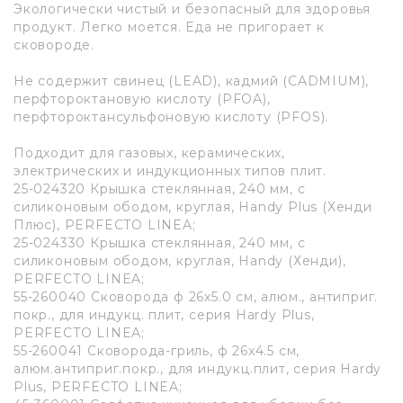
Экологически чистый и безопасный для здоровья
продукт. Легко моется. Еда не пригорает к
сковороде.
Не содержит свинец (LEAD), кадмий (CADMIUM),
перфтороктановую кислоту (PFOA),
перфтороктансульфоновую кислоту (PFOS).
Подходит для газовых, керамических,
электрических и индукционных типов плит.
25-024320 Крышка стеклянная, 240 мм, с
силиконовым ободом, круглая, Handy Plus (Хенди
Плюс), PERFECTO LINEA;
25-024330 Крышка стеклянная, 240 мм, с
силиконовым ободом, круглая, Handy (Хенди),
PERFECTO LINEA;
55-260040 Сковорода ф 26х5.0 см, алюм., антиприг.
покр., для индукц. плит, серия Hardy Plus,
PERFECTO LINEA;
55-260041 Сковорода-гриль, ф 26х4.5 см,
алюм.антиприг.покр., для индукц.плит, серия Hardy
Plus, PERFECTO LINEA;