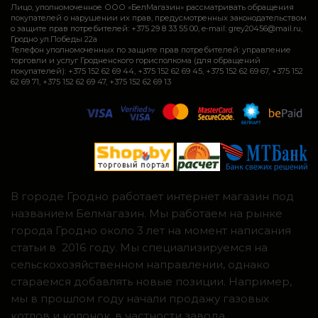
Лицо, уполномоченное ООО «БелМагазин» рассматривать обращения
покупателей о нарушении их прав, предусмотренных законодательством
о защите прав потребителей: +375 29 8 33 55 00, e-mail: grey20456@mail.ru,
Гродно ул.Победы 22а
Телефон уполномоченных по защите прав потребителей: управление
торговли и услуг Гродненского горисполкома (для обращений
покупателей): +375 152 62 69 44, +375 152 62 69 45, +375 152 62 69 67, +375 152
62 69 71, +375 152 62 69 47, +375 152 62 69 13
В городе Гродно работает интернет магазин под
названием Белмагазин. Мы работаем на рынке
города Гродно около 3 лет на момент написания
статьи в 2016 году. Мы специализируемся на
сельскохозяйственном направлении, однако
стараемся добавлять новые позиции. Например,
мы в прошлом году начали продажу газовых
котлов и колонок, в частности завода