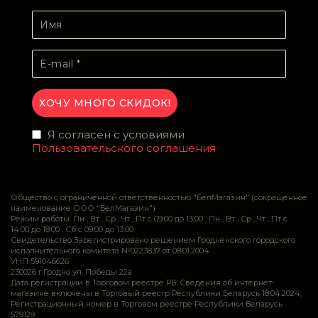
Я согласен с условиями
Пользовательского соглашения
Общество с ограниченной ответственностью "БелМагазин" (сокращенное
наименование ООО "БелМагазин")
Режим работы: Пн , Вт , Ср , Чт , Пт c 09:00 до 13:00 ; Пн , Вт , Ср , Чт , Пт c
14:00 до 18:00 ; Сб c 09:00 до 13:00
Свидетельство Зарегистрировано решением Гродненского городского
исполнительного комитета №0223837 от 08.01.2004
УНП 591046626
230026 г.Гродно ул. Победы 22а
Дата регистрации в Торговом реестре РБ: Сведения об интернет-
магазине включены в Торговый реестр Республики Беларусь 18.04.2024,
Регистрационный номер в Торговом реестре Республики Беларусь
579129