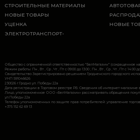
СТРОИТЕЛЬНЫЕ МАТЕРИАЛЫ
АВТОТОВА
НОВЫЕ ТОВАРЫ
РАСПРОДА
УЦЕНКА
НОВЫЕ ТО
ЭЛЕКТРОТРАНСПОРТ-
Общество с ограниченной ответственностью "БелМагазин" (сокращенное 
Режим работы: Пн , Вт , Ср , Чт , Пт c 09:00 до 13:00 ; Пн , Вт , Ср , Чт , Пт c 14:00 до
Свидетельство Зарегистрировано решением Гродненского городского исполн
УНП 591046626
230026 г.Гродно ул. Победы 22а
Дата регистрации в Торговом реестре РБ: Сведения об интернет-магазине 
Лицо, уполномоченное ООО «БелМагазин» рассматривать обращения покупател
ул.Победы 22а
Телефон уполномоченных по защите прав потребителей: управление торговли и ус
+375 152 62 69 13