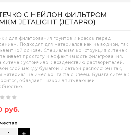
ТЕЧКО С НЕЙЛОН ФИЛЬТРОМ
0МКМ JETALIGHT (JETAPRO)
чки для фильтрования грунтов и красок перед
сением. Подходят для материалов как на водной, так
львентной основе. Специальная конструкция ситечек
печивает простоту и эффективность фильтрования.
а ситечек устойчиво к воздействию растворителей.
вой слой между бумагой и сеткой расположен так,
ы материал не имел контакта с клеем. Бумага ситечек
орсится, обладает низкой впитывающей
обностью.
0 руб.
чество