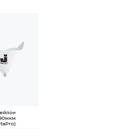
нейлон
190мкм
etaPro)