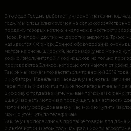
В городе Гродно работает интернет магазин под наз
году. Мы специализируемся на сельскохозяйственно
продажу газовых котлов и колонок, в частности зав
Нева, Рихтер и других не дорогих аналогов. Также
называется Фермер. Данное оборудование очень вы
магазина очень широкий, например, у нас можно куп
кормоизмельчителей и кормоцехов не только произв
производства Эликор, которые отличаются от своих
Также мы можем похвастаться, что весной 2016 год
инкубаторы Идеальная наседка, у нас есть в налич
гарантийный ремонт, а также послегарантийный ремо
цифровую тогда звоните, мы вам поможем с ремонто
Ещё у нас есть молочная продукция, а в частности 
молочному оборудованию у нас можно купить маслоб
можно уточнить по телефонам.
Также у нас появились в продаже товары для дома и
и рыбочистки. В этом годы мы расширили ассортимен