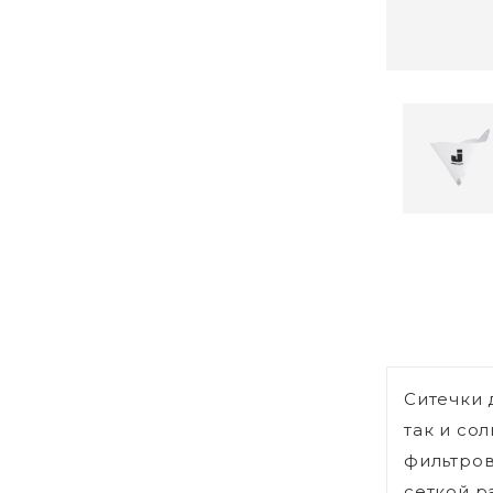
Ситечки 
так и со
фильтров
сеткой р