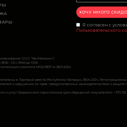
РЫ
ЖА
ВАРЫ
Я согласен с усло
Пользовательского с
наименование ООО "БелМагазин")
 18:00 ; Сб c 09:00 до 13:00
ительного комитета №0223837 от 08.01.2004
включены в Торговый реестр Республики Беларусь 18.04.2024, Регистрационны
ей о нарушении их прав, предусмотренных законодательством о защите прав по
луг Гродненского горисполкома (для обращений покупателей): +375 152 62 69 44, 