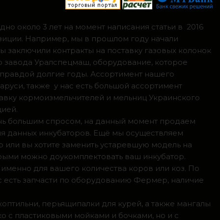
но около 3 лет на момент написания статьи в 2016
зиции. Например, мы в прошлом году начали
мы заключили контракты на поставку газовых колонок
о завода Уралспецмаш, оборудование, которое
 правдой долгие годы. Ассортимент нашего
аруси, также у нас есть большой ассортимент
тавку кормоизмельчителей и мельниц Украинского
цией.
ень большим спросом, на данный момент продаем
ля данных инкубаторов. Ещё мы осуществляем
р или вы хотите заменить устаревшую модель на
орыми можно доукомплектовать ваш инкубатор.
 именно для вашего количества коров или коз. По
с есть запчасти по оборудованию Фермер, наличие
коптильни, перьящипалки для курей, а также мангалы
о с пластиковыми мойками и бочками, но и с