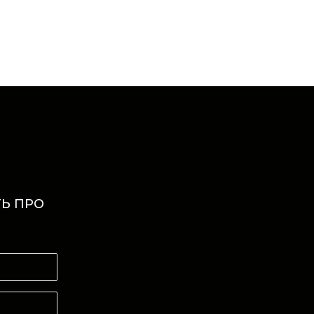
Ь ПРО
И