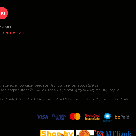
виями
оглашения
й номер в Торговом реестре Республики Беларусь 579129
требителей: +375 29 8 33 55 00, e-mail: grey20456@mail.ru, Гродно
+375 152 62 69 45, +375 152 62 69 67, +375 152 62 69 71, +375 152 62 69 47,