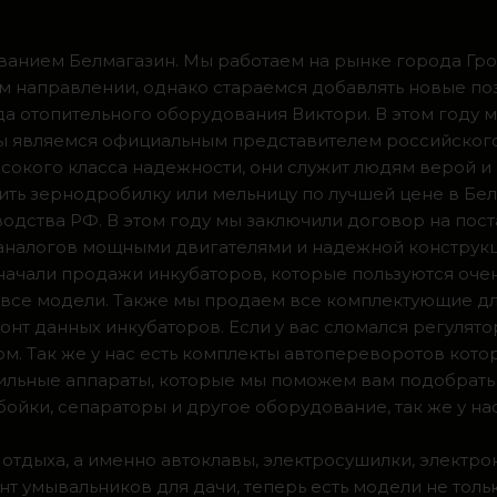
ванием Белмагазин. Мы работаем на рынке города Грод
м направлении, однако стараемся добавлять новые по
ода отопительного оборудования Виктори. В этом году 
 мы являемся официальным представителем российског
сокого класса надежности, они служит людям верой и
ить зернодробилку или мельницу по лучшей цене в Бел
одства РФ. В этом году мы заключили договор на пос
 аналогов мощными двигателями и надежной конструк
а начали продажи инкубаторов, которые пользуются оч
ии все модели. Также мы продаем все комплектующие д
нт данных инкубаторов. Если у вас сломался регулято
м. Так же у нас есть комплекты автопереворотов кот
доильные аппараты, которые мы поможем вам подобрать
ойки, сепараторы и другое оборудование, так же у на
 отдыха, а именно автоклавы, электросушилки, электро
т умывальников для дачи, теперь есть модели не тольк