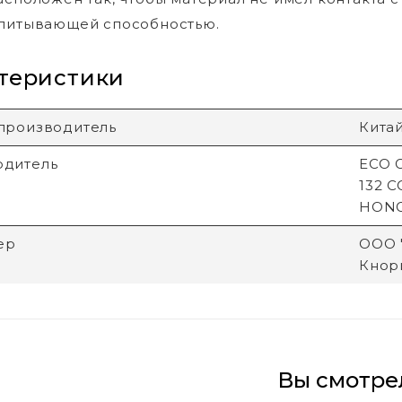
впитывающей способностью.
теристики
производитель
Кита
одитель
ECO G
132 
HON
ер
ООО "
Кнори
Вы смотре