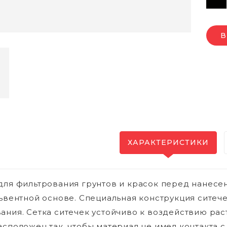
В
ХАРАКТЕРИСТИКИ
для фильтрования грунтов и красок перед нанесен
львентной основе. Специальная конструкция ситеч
ания. Сетка ситечек устойчиво к воздействию ра
асположен так, чтобы материал не имел контакта с