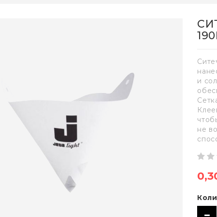
СИ
19
Сите
нане
и со
обес
Сетк
Клее
чтоб
не в
спос
0,3
Коли