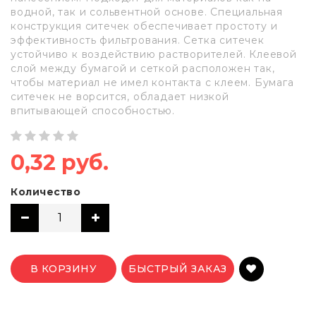
водной, так и сольвентной основе. Специальная
конструкция ситечек обеспечивает простоту и
эффективность фильтрования. Сетка ситечек
устойчиво к воздействию растворителей. Клеевой
слой между бумагой и сеткой расположен так,
чтобы материал не имел контакта с клеем. Бумага
ситечек не ворсится, обладает низкой
впитывающей способностью.
0,32 руб.
Количество
В КОРЗИНУ
БЫСТРЫЙ ЗАКАЗ