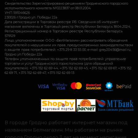
Свидетельство Зарегистрировано решением Гродненского городского
исполнительного комитета №0223837 от 08.01.2004
УНП 591046626
230026 г.Гродно ул. Победы 22а
Дата регистрации в Торговом реестре РБ: Сведения об интернет-
магазине включены в Торговый реестр Республики Беларусь 18.04.2024,
Регистрационный номер в Торговом реестре Республики Беларусь
579129
Лицо, уполномоченное ООО «БелМагазин» рассматривать обращения
покупателей о нарушении их прав, предусмотренных законодательством
о защите прав потребителей: +375 29 8 33 55 00, e-mail: grey20456@mail.ru,
Гродно ул.Победы 22а
Телефон уполномоченных по защите прав потребителей: управление
торговли и услуг Гродненского горисполкома (для обращений
покупателей): +375 152 62 69 44, +375 152 62 69 45, +375 152 62 69 67, +375 152
62 69 71, +375 152 62 69 47, +375 152 62 69 13
В городе Гродно работает интернет магазин под
названием Белмагазин. Мы работаем на рынке
города Гродно около 3 лет на момент написания