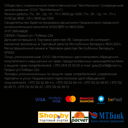
Общество с ограниченной ответственностью "БелМагазин" (сокращенное
наименование ООО "БелМагазин")
Режим работы: Пн , Вт , Ср , Чт , Пт c 09:00 до 13:00 ; Пн , Вт , Ср , Чт , Пт c
14:00 до 18:00 ; Сб c 09:00 до 13:00
Свидетельство Зарегистрировано решением Гродненского городского
исполнительного комитета №0223837 от 08.01.2004
УНП 591046626
230026 г.Гродно ул. Победы 22а
Дата регистрации в Торговом реестре РБ: Сведения об интернет-
магазине включены в Торговый реестр Республики Беларусь 18.04.2024,
Регистрационный номер в Торговом реестре Республики Беларусь
579129
Лицо, уполномоченное ООО «БелМагазин» рассматривать обращения
покупателей о нарушении их прав, предусмотренных законодательством
о защите прав потребителей: +375 29 8 33 55 00, e-mail: grey20456@mail.ru,
Гродно ул.Победы 22а
Телефон уполномоченных по защите прав потребителей: управление
торговли и услуг Гродненского горисполкома (для обращений
покупателей): +375 152 62 69 44, +375 152 62 69 45, +375 152 62 69 67, +375 152
62 69 71, +375 152 62 69 47, +375 152 62 69 13