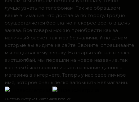
весом и мы берем не большую оплату, точно
лучше узнать по телефонам. Так же обращаем
ваше внимание, что доставка по городу Гродно
осуществляется бесплатно и скорее всего в день
заказа. Все товары можно приобрести как за
наличный расчет, так и за безналичный по ценам
которые вы видите на сайте. Звоните, спрашивайте
мы рады вашему звонку. На стары сайт назывался
аистшопбай, мы перешли на новое название, так
как вам было сложно искать название данного
магазина в интернете. Теперь у нас свое личное
имя, которое очень легко запомнить Белмагазин.
Система интернет-магазинов beseller
ЗАКАЗАТЬ ЗВОНОК
Контактный телефон
Я согласен с условиями