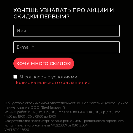
ХОЧЕШЬ УЗНАВАТЬ ПРО АКЦИИ И
СКИДКИ ПЕРВЫМ?
Я согласен с условиями
Пользовательского соглашения
Общество с ограниченной ответственностью "БелМагазин" (сокращенное
наименование ООО "БелМагазин")
Режим работы: Пн , Вт , Ср , Чт , Пт c 09:00 до 13:00 ; Пн , Вт , Ср , Чт , Пт c
14:00 до 18:00 ; Сб c 09:00 до 13:00
Свидетельство Зарегистрировано решением Гродненского городского
исполнительного комитета №0223837 от 08.01.2004
УНП 591046626