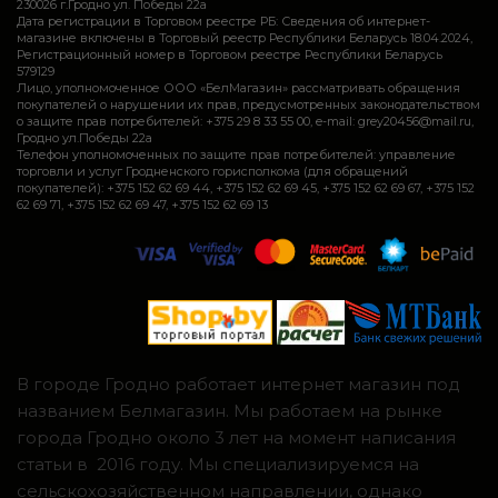
230026 г.Гродно ул. Победы 22а
Дата регистрации в Торговом реестре РБ: Сведения об интернет-
магазине включены в Торговый реестр Республики Беларусь 18.04.2024,
Регистрационный номер в Торговом реестре Республики Беларусь
579129
Лицо, уполномоченное ООО «БелМагазин» рассматривать обращения
покупателей о нарушении их прав, предусмотренных законодательством
о защите прав потребителей: +375 29 8 33 55 00, e-mail: grey20456@mail.ru,
Гродно ул.Победы 22а
Телефон уполномоченных по защите прав потребителей: управление
торговли и услуг Гродненского горисполкома (для обращений
покупателей): +375 152 62 69 44, +375 152 62 69 45, +375 152 62 69 67, +375 152
62 69 71, +375 152 62 69 47, +375 152 62 69 13
В городе Гродно работает интернет магазин под
названием Белмагазин. Мы работаем на рынке
города Гродно около 3 лет на момент написания
статьи в 2016 году. Мы специализируемся на
сельскохозяйственном направлении, однако