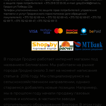
о защите прав потребителей: +375 29 8 33 55 00, e-mail: grey20456@mail.ru,
Гродно ул.Победы 22а
Телефон уполномоченных по защите прав потребителей: управление
торговли и услуг Гродненского горисполкома (для обращений
покупателей): +375 152 62 69 44, +375 152 62 69 45, +375 152 62 69 67, +375 152
62 69 71, +375 152 62 69 47, +375 152 62 69 13
В городе Гродно работает интернет магазин под
названием Белмагазин. Мы работаем на рынке
города Гродно около 3 лет на момент написания
статьи в 2016 году. Мы специализируемся на
сельскохозяйственном направлении, однако
стараемся добавлять новые позиции. Например,
мы в прошлом году начали продажу газовых
котлов и колонок, в частности завода
отопительного оборудования Виктори. В этом году