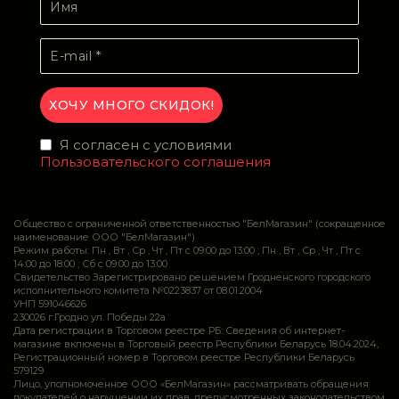
Я согласен с условиями
Пользовательского соглашения
Общество с ограниченной ответственностью "БелМагазин" (сокращенное
наименование ООО "БелМагазин")
Режим работы: Пн , Вт , Ср , Чт , Пт c 09:00 до 13:00 ; Пн , Вт , Ср , Чт , Пт c
14:00 до 18:00 ; Сб c 09:00 до 13:00
Свидетельство Зарегистрировано решением Гродненского городского
исполнительного комитета №0223837 от 08.01.2004
УНП 591046626
230026 г.Гродно ул. Победы 22а
Дата регистрации в Торговом реестре РБ: Сведения об интернет-
магазине включены в Торговый реестр Республики Беларусь 18.04.2024,
Регистрационный номер в Торговом реестре Республики Беларусь
579129
Лицо, уполномоченное ООО «БелМагазин» рассматривать обращения
покупателей о нарушении их прав, предусмотренных законодательством