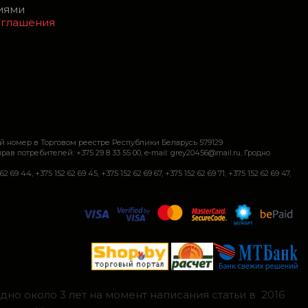
виями
оглашения
й номер в Торговом реестре Республики Беларусь 579129
требителей: +375 29 8 33 55 00, e-mail: grey20456@mail.ru, Гродно
+375 152 62 69 45, +375 152 62 69 67, +375 152 62 69 71, +375 152 62 69 47,
но около 3 лет на момент написания статьи в 2016