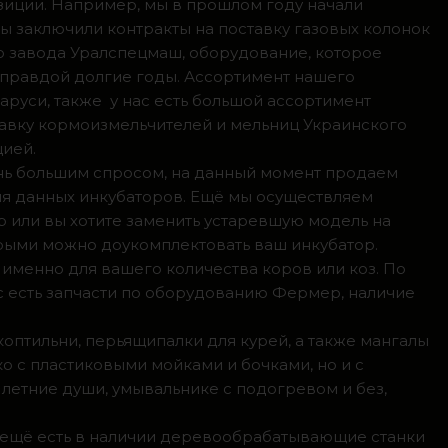
зиции. Например, мы в прошлом году начали
мы заключили контракты на поставку газовых колонок
о завода Уралспецмаш, оборудование, которое
 правдой долгие годы. Ассортимент нашего
аруси, также у нас есть большой ассортимент
тавку кормоизмельчителей и мельниц Украинского
цией.
ень большим спросом, на данный момент продаем
ля данных инкубаторов. Ещё мы осуществляем
р или вы хотите заменить устаревшую модель на
орыми можно доукомплектовать ваш инкубатор.
 именно для вашего количества коров или коз. По
с есть запчасти по оборудованию Фермер, наличие
коптильни, перьящипалки для курей, а также мангалы
о с пластиковыми мойками и бочками, но и с
летние души, умывальнике с подогревом и без,
, ещё есть в наличии деревообрабатывающие станки