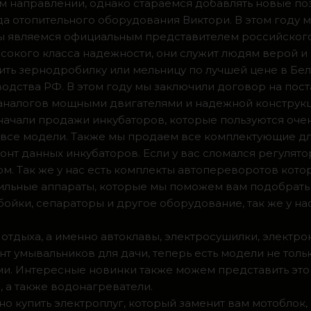
м направлении, однако стараемся добавлять новые по
ода отопительного оборудования Виктори. В этом году 
 мы являемся официальным представителем российског
сокого класса надежности, они служит людям верой и
ить зернодробилку или мельницу по лучшей цене в Бел
одства РФ. В этом году мы заключили договор на пос
 аналогов мощными двигателями и надежной конструк
а начали продажи инкубаторов, которые пользуются оч
ии все модели. Также мы продаем все комплектующие д
нт данных инкубаторов. Если у вас сломался регулято
м. Так же у нас есть комплекты автопереворотов кот
доильные аппараты, которые мы поможем вам подобрать
ойки, сепараторы и другое оборудование, так же у на
 отдыха, а именно автоклавы, электросушилки, электро
т умывальников для дачи, теперь есть модели не тольк
. Интересные новинки также можем представить это 
 а также водонагреватели.
о купить электроплуг, который заменит вам мотоблок