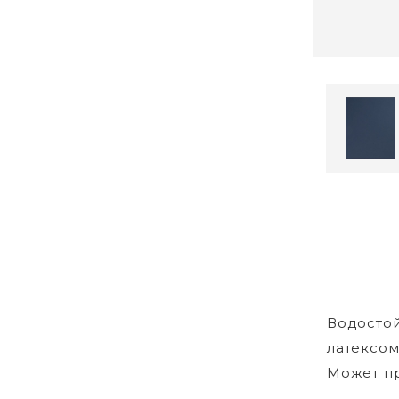
Водостой
латексом
Может пр