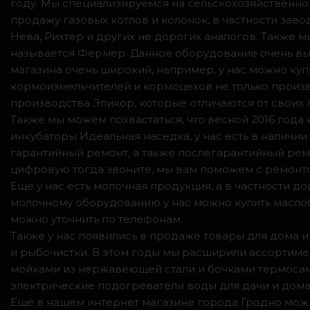
году. Мы специализируемся на сельскохозяйственно
продажу газовых котлов и колонок, в частности зав
Нева, Рихтер и других не дорогих аналогов. Также
называется Фермер. Данное оборудование очень вы
магазина очень широкий, например, у нас можно куп
кормоизмельчителей и кормоцехов не только произв
производства Эликор, которые отличаются от своих
Также мы можем похвастаться, что весной 2016 год
инкубаторы Идеальная наседка, у нас есть в налич
гарантийный ремонт, а также послегарантийный ремо
цифровую тогда звоните, мы вам поможем с ремонто
Ещё у нас есть молочная продукция, а в частности 
молочному оборудованию у нас можно купить маслоб
можно уточнить по телефонам.
Также у нас появились в продаже товары для дома и
и рыбочистки. В этом годы мы расширили ассортимен
мойками из нержавеющей стали и бочками термосами
электрические подогреватели воды для дачи и дома,
Ещё в нашем интернет магазине города Гродно можн