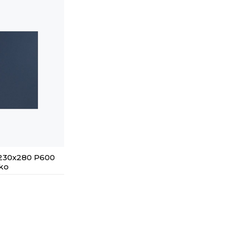
230х280 Р600
ko