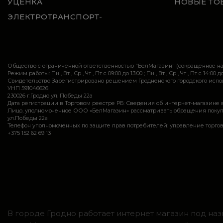
УЦЕНКА
НОВЫЕ ТО
ЭЛЕКТРОТРАНСПОРТ-
Общество с ограниченной ответственностью "БелМагазин" (сокращенное 
Режим работы: Пн , Вт , Ср , Чт , Пт c 09:00 до 13:00 ; Пн , Вт , Ср , Чт , Пт c 14:00 до
Свидетельство Зарегистрировано решением Гродненского городского исполн
УНП 591046626
230026 г.Гродно ул. Победы 22а
Дата регистрации в Торговом реестре РБ: Сведения об интернет-магазине 
Лицо, уполномоченное ООО «БелМагазин» рассматривать обращения покупател
ул.Победы 22а
Телефон уполномоченных по защите прав потребителей: управление торговли и ус
+375 152 62 69 13
В городе Гродно работает интернет магазин под наз