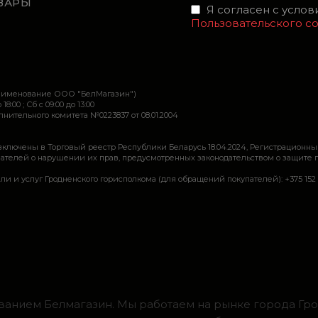
ВАРЫ
Я согласен с усло
Пользовательского с
наименование ООО "БелМагазин")
 18:00 ; Сб c 09:00 до 13:00
ительного комитета №0223837 от 08.01.2004
включены в Торговый реестр Республики Беларусь 18.04.2024, Регистрационны
ей о нарушении их прав, предусмотренных законодательством о защите прав по
луг Гродненского горисполкома (для обращений покупателей): +375 152 62 69 44, 
ванием Белмагазин. Мы работаем на рынке города Грод