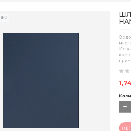
ШЛ
ИЧИИ
HA
Водо
маст
Испо
комп
прим
1,7
Коли
НЕ