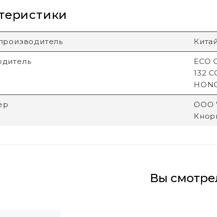
теристики
производитель
Кита
одитель
ECO G
132 
HON
ер
ООО "
Кнори
Вы смотре