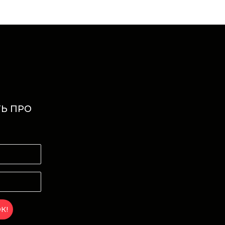
Ь ПРО
И