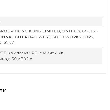
й
ROUP HONG KONG LIMITED, UNIT 617, 6/F, 131-
CONNAUGHT ROAD WEST, SOLO WORKSHOPS,
G KONG
ТД Комплект", РБ, г.Минск, ул.
на,д.50,к.302 А
ли