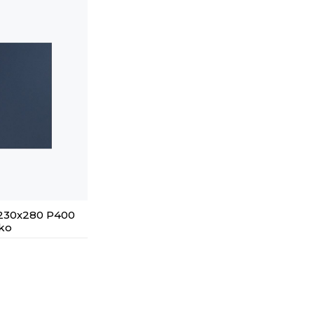
230х280 Р400
ko