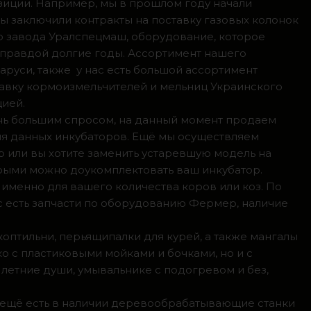
зиции. Например, мы в прошлом году начали
мы заключили контракты на поставку газовых колонок
о завода Уралспецмаш, оборудование, которое
 правдой долгие годы. Ассортимент нашего
аруси, также у нас есть большой ассортимент
тавку кормоизмельчителей и мельниц Украинского
цией.
ень большим спросом, на данный момент продаем
ля данных инкубаторов. Ещё мы осуществляем
р или вы хотите заменить устаревшую модель на
орыми можно доукомплектовать ваш инкубатор.
 именно для вашего количества коров или коз. По
с есть запчасти по оборудованию Фермер, наличие
коптильни, перьящипалки для курей, а также мангалы
о с пластиковыми мойками и бочками, но и с
летние души, умывальнике с подогревом и без,
, ещё есть в наличии деревообрабатывающие станки