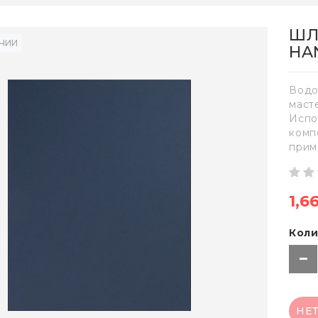
ШЛ
ИЧИИ
HA
Водо
маст
Испо
комп
прим
1,6
Коли
НЕ