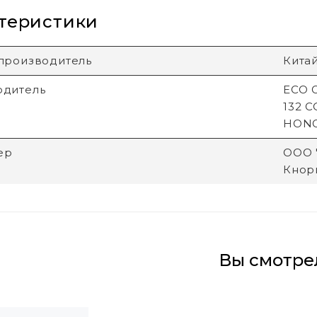
теристики
производитель
Кита
одитель
ECO G
132 
HON
ер
ООО "
Кнори
Вы смотре