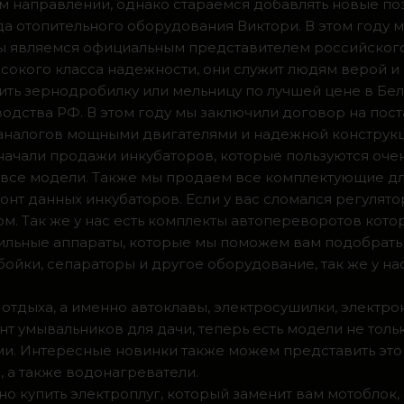
м направлении, однако стараемся добавлять новые по
ода отопительного оборудования Виктори. В этом году 
 мы являемся официальным представителем российског
сокого класса надежности, они служит людям верой и
ить зернодробилку или мельницу по лучшей цене в Бел
одства РФ. В этом году мы заключили договор на пос
 аналогов мощными двигателями и надежной конструк
а начали продажи инкубаторов, которые пользуются оч
ии все модели. Также мы продаем все комплектующие д
нт данных инкубаторов. Если у вас сломался регулято
м. Так же у нас есть комплекты автопереворотов кот
доильные аппараты, которые мы поможем вам подобрать
ойки, сепараторы и другое оборудование, так же у на
 отдыха, а именно автоклавы, электросушилки, электро
т умывальников для дачи, теперь есть модели не тольк
. Интересные новинки также можем представить это 
 а также водонагреватели.
о купить электроплуг, который заменит вам мотоблок