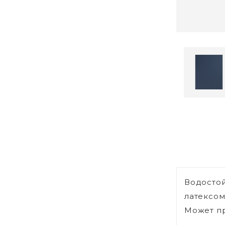
Водостой
латексом
Может пр