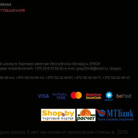
виями
оглашения
й номер в Торговом реестре Республики Беларусь 579129
требителей: +375 29 8 33 55 00, e-mail: grey20456@mail.ru, Гродно
+375 152 62 69 45, +375 152 62 69 67, +375 152 62 69 71, +375 152 62 69 47,
но около 3 лет на момент написания статьи в 2016