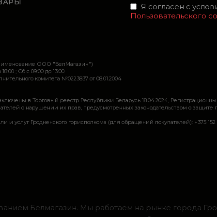
ВАРЫ
Я согласен с усло
Пользовательского с
наименование ООО "БелМагазин")
 18:00 ; Сб c 09:00 до 13:00
ительного комитета №0223837 от 08.01.2004
включены в Торговый реестр Республики Беларусь 18.04.2024, Регистрационны
ей о нарушении их прав, предусмотренных законодательством о защите прав по
луг Гродненского горисполкома (для обращений покупателей): +375 152 62 69 44, 
ванием Белмагазин. Мы работаем на рынке города Грод