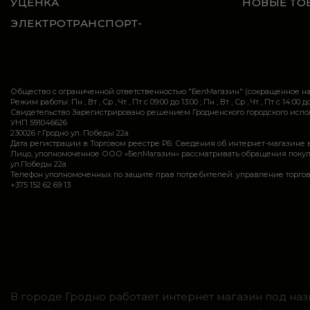
УЦЕНКА
НОВЫЕ ТО
ЭЛЕКТРОТРАНСПОРТ-
Общество с ограниченной ответственностью "БелМагазин" (сокращенное 
Режим работы: Пн , Вт , Ср , Чт , Пт c 09:00 до 13:00 ; Пн , Вт , Ср , Чт , Пт c 14:00 до
Свидетельство Зарегистрировано решением Гродненского городского исполн
УНП 591046626
230026 г.Гродно ул. Победы 22а
Дата регистрации в Торговом реестре РБ: Сведения об интернет-магазине 
Лицо, уполномоченное ООО «БелМагазин» рассматривать обращения покупател
ул.Победы 22а
Телефон уполномоченных по защите прав потребителей: управление торговли и ус
+375 152 62 69 13
В городе Гродно работает интернет магазин под наз