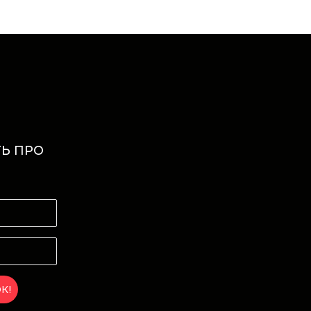
Ь ПРО
И