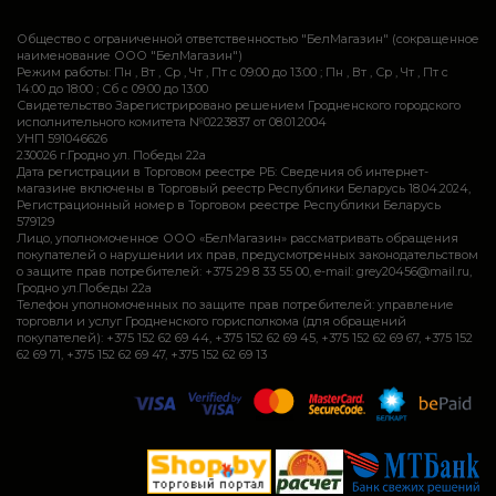
Общество с ограниченной ответственностью "БелМагазин" (сокращенное
наименование ООО "БелМагазин")
Режим работы: Пн , Вт , Ср , Чт , Пт c 09:00 до 13:00 ; Пн , Вт , Ср , Чт , Пт c
14:00 до 18:00 ; Сб c 09:00 до 13:00
Свидетельство Зарегистрировано решением Гродненского городского
исполнительного комитета №0223837 от 08.01.2004
УНП 591046626
230026 г.Гродно ул. Победы 22а
Дата регистрации в Торговом реестре РБ: Сведения об интернет-
магазине включены в Торговый реестр Республики Беларусь 18.04.2024,
Регистрационный номер в Торговом реестре Республики Беларусь
579129
Лицо, уполномоченное ООО «БелМагазин» рассматривать обращения
покупателей о нарушении их прав, предусмотренных законодательством
о защите прав потребителей: +375 29 8 33 55 00, e-mail: grey20456@mail.ru,
Гродно ул.Победы 22а
Телефон уполномоченных по защите прав потребителей: управление
торговли и услуг Гродненского горисполкома (для обращений
покупателей): +375 152 62 69 44, +375 152 62 69 45, +375 152 62 69 67, +375 152
62 69 71, +375 152 62 69 47, +375 152 62 69 13