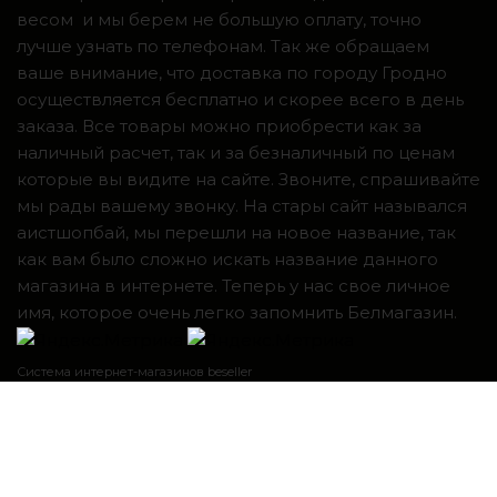
весом и мы берем не большую оплату, точно
лучше узнать по телефонам. Так же обращаем
ваше внимание, что доставка по городу Гродно
осуществляется бесплатно и скорее всего в день
заказа. Все товары можно приобрести как за
наличный расчет, так и за безналичный по ценам
которые вы видите на сайте. Звоните, спрашивайте
мы рады вашему звонку. На стары сайт назывался
аистшопбай, мы перешли на новое название, так
как вам было сложно искать название данного
магазина в интернете. Теперь у нас свое личное
имя, которое очень легко запомнить Белмагазин.
Система интернет-магазинов beseller
ЗАКАЗАТЬ ЗВОНОК
Контактный телефон
Я согласен с условиями