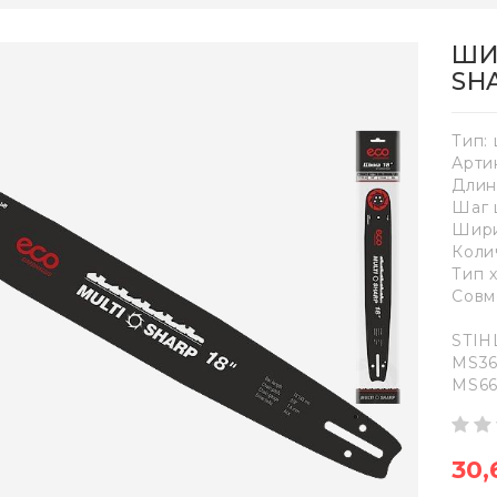
ШИН
SH
Тип:
Арти
Длина
Шаг ц
Шири
Коли
Тип 
Совм
STIH
MS36
MS66
30,