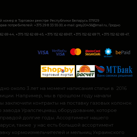
й номер в Торговом реестре Республики Беларусь 579129
требителей: +375 29 8 33 55 00, e-mail: grey20456@mail.ru, Гродно
+375 152 62 69 45, +375 152 62 69 67, +375 152 62 69 71, +375 152 62 69 47,
но около 3 лет на момент написания статьи в 2016
зиции. Например, мы в прошлом году начали
мы заключили контракты на поставку газовых колонок
о завода Уралспецмаш, оборудование, которое
 правдой долгие годы. Ассортимент нашего
аруси, также у нас есть большой ассортимент
тавку кормоизмельчителей и мельниц Украинского