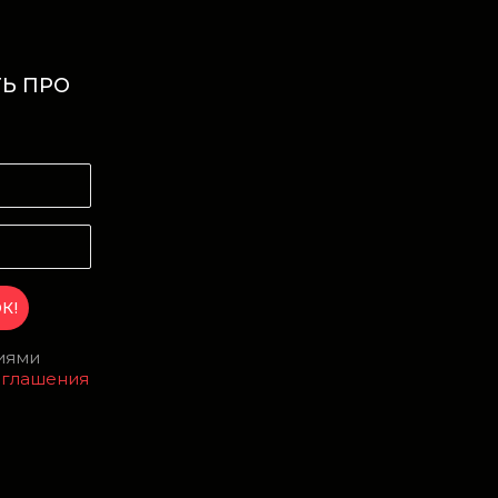
Ь ПРО
И
виями
оглашения