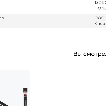
132 
HON
ер
ООО "
Кнори
Вы смотре