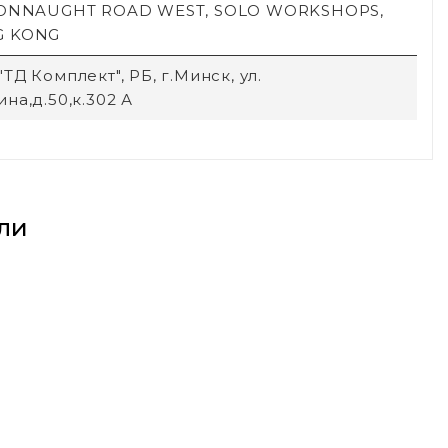
CONNAUGHT ROAD WEST, SOLO WORKSHOPS,
G KONG
ТД Комплект", РБ, г.Минск, ул.
на,д.50,к.302 А
ли