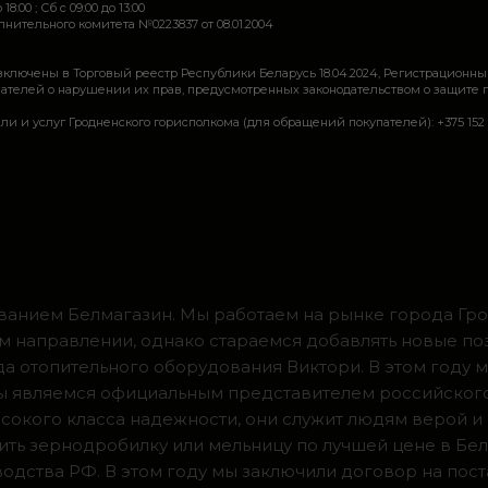
 18:00 ; Сб c 09:00 до 13:00
ительного комитета №0223837 от 08.01.2004
включены в Торговый реестр Республики Беларусь 18.04.2024, Регистрационны
ей о нарушении их прав, предусмотренных законодательством о защите прав по
луг Гродненского горисполкома (для обращений покупателей): +375 152 62 69 44, 
ванием Белмагазин. Мы работаем на рынке города Грод
м направлении, однако стараемся добавлять новые по
ода отопительного оборудования Виктори. В этом году 
 мы являемся официальным представителем российског
сокого класса надежности, они служит людям верой и
ить зернодробилку или мельницу по лучшей цене в Бел
одства РФ. В этом году мы заключили договор на пос