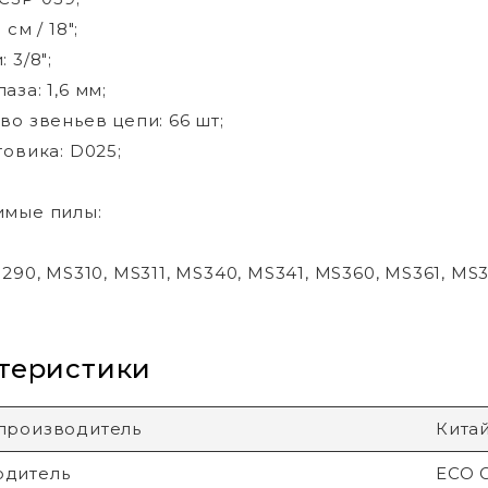
см / 18";
 3/8";
за: 1,6 мм;
во звеньев цепи: 66 шт;
товика: D025;
имые пилы:
S290, MS310, MS311, MS340, MS341, MS360, MS361, MS
теристики
производитель
Кита
одитель
ECO G