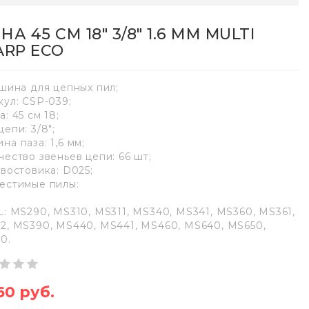
А 45 СМ 18" 3/8" 1.6 ММ MULTI
ARP ECO
 шина для цепныx пил;
кул: CSP-039;
: 45 см 18;
епи: 3/8";
на паза: 1,6 мм;
чество звеньев цепи: 66 шт;
xвостовика: D025;
естимые пилы:
L: MS290, MS310, MS311, MS340, MS341, MS360, MS361,
2, MS390, MS440, MS441, MS460, MS640, MS650,
0.
60 руб.