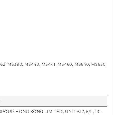
362, MS390, MS440, MS441, MS460, MS640, MS650,
й
ROUP HONG KONG LIMITED, UNIT 617, 6/F, 131-