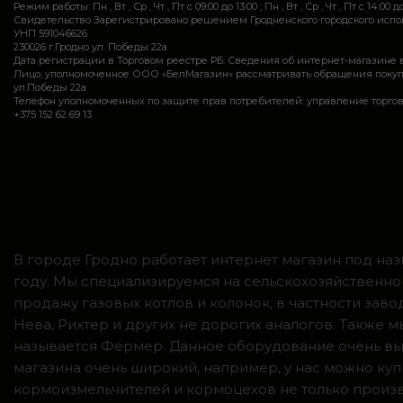
Режим работы: Пн , Вт , Ср , Чт , Пт c 09:00 до 13:00 ; Пн , Вт , Ср , Чт , Пт c 14:00 до
Свидетельство Зарегистрировано решением Гродненского городского исполн
УНП 591046626
230026 г.Гродно ул. Победы 22а
Дата регистрации в Торговом реестре РБ: Сведения об интернет-магазине 
Лицо, уполномоченное ООО «БелМагазин» рассматривать обращения покупател
ул.Победы 22а
Телефон уполномоченных по защите прав потребителей: управление торговли и ус
+375 152 62 69 13
В городе Гродно работает интернет магазин под наз
году. Мы специализируемся на сельскохозяйственно
продажу газовых котлов и колонок, в частности зав
Нева, Рихтер и других не дорогих аналогов. Также
называется Фермер. Данное оборудование очень вы
магазина очень широкий, например, у нас можно куп
кормоизмельчителей и кормоцехов не только произв