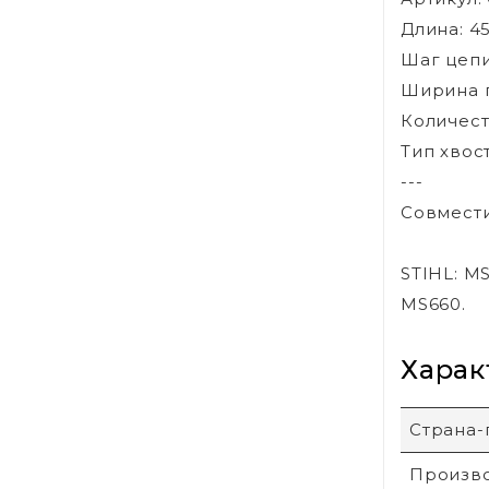
Длина: 45 
Шаг цепи:
Ширина па
Количест
Тип хвос
---
Совмест
STIHL: M
MS660.
Харак
Страна-
Произв