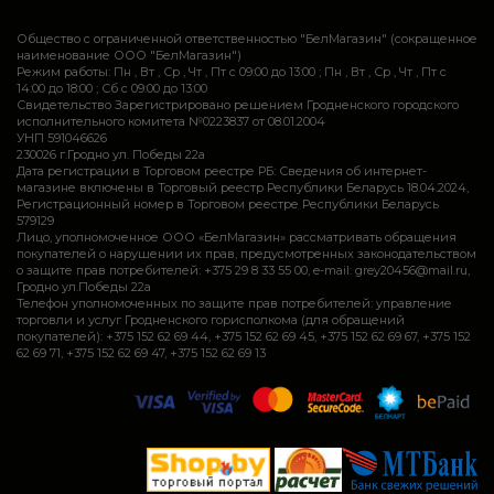
Общество с ограниченной ответственностью "БелМагазин" (сокращенное
наименование ООО "БелМагазин")
Режим работы: Пн , Вт , Ср , Чт , Пт c 09:00 до 13:00 ; Пн , Вт , Ср , Чт , Пт c
14:00 до 18:00 ; Сб c 09:00 до 13:00
Свидетельство Зарегистрировано решением Гродненского городского
исполнительного комитета №0223837 от 08.01.2004
УНП 591046626
230026 г.Гродно ул. Победы 22а
Дата регистрации в Торговом реестре РБ: Сведения об интернет-
магазине включены в Торговый реестр Республики Беларусь 18.04.2024,
Регистрационный номер в Торговом реестре Республики Беларусь
579129
Лицо, уполномоченное ООО «БелМагазин» рассматривать обращения
покупателей о нарушении их прав, предусмотренных законодательством
о защите прав потребителей: +375 29 8 33 55 00, e-mail: grey20456@mail.ru,
Гродно ул.Победы 22а
Телефон уполномоченных по защите прав потребителей: управление
торговли и услуг Гродненского горисполкома (для обращений
покупателей): +375 152 62 69 44, +375 152 62 69 45, +375 152 62 69 67, +375 152
62 69 71, +375 152 62 69 47, +375 152 62 69 13