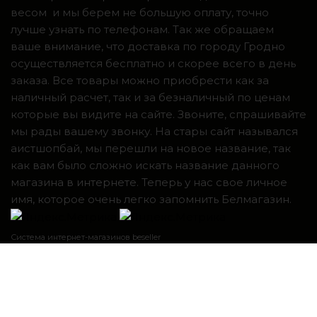
весом и мы берем не большую оплату, точно
лучше узнать по телефонам. Так же обращаем
ваше внимание, что доставка по городу Гродно
осуществляется бесплатно и скорее всего в день
заказа. Все товары можно приобрести как за
наличный расчет, так и за безналичный по ценам
которые вы видите на сайте. Звоните, спрашивайте
мы рады вашему звонку. На стары сайт назывался
аистшопбай, мы перешли на новое название, так
как вам было сложно искать название данного
магазина в интернете. Теперь у нас свое личное
имя, которое очень легко запомнить Белмагазин.
Система интернет-магазинов beseller
ЗАКАЗАТЬ ЗВОНОК
Контактный телефон
Я согласен с условиями