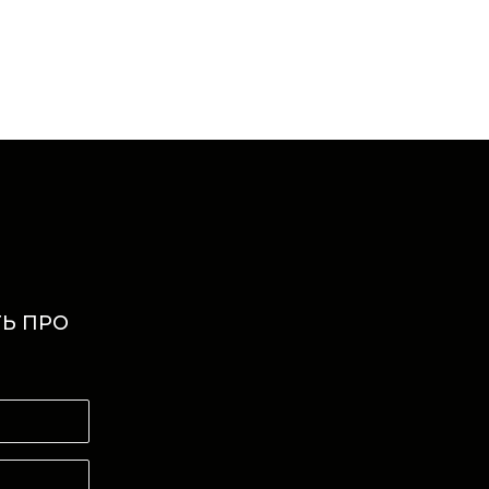
Ь ПРО
И