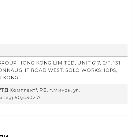
й
ROUP HONG KONG LIMITED, UNIT 617, 6/F, 131-
CONNAUGHT ROAD WEST, SOLO WORKSHOPS,
G KONG
ТД Комплект", РБ, г.Минск, ул.
на,д.50,к.302 А
ли