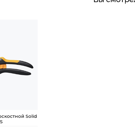
скостной Solid
RS