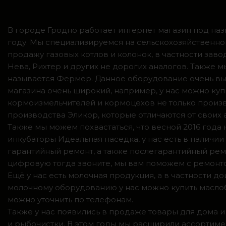
В городе Гродно работает интернет магазин под наз
году. Мы специализируемся на сельскохозяйственно
продажу газовых котлов и колонок, в частности зав
Нева, Рихтер и других не дорогих аналогов. Также
называется Фермер. Данное оборудование очень вы
магазина очень широкий, например, у нас можно куп
кормоизмельчителей и кормоцехов не только произв
производства Эликор, которые отличаются от своих
Также мы можем похвастаться, что весной 2016 год
инкубаторы Идеальная наседка, у нас есть в налич
гарантийный ремонт, а также послегарантийный ремо
цифровую тогда звоните, мы вам поможем с ремонто
Ещё у нас есть молочная продукция, а в частности 
молочному оборудованию у нас можно купить маслоб
можно уточнить по телефонам.
Также у нас появились в продаже товары для дома и
и рыбочистки. В этом годы мы расширили ассортимен