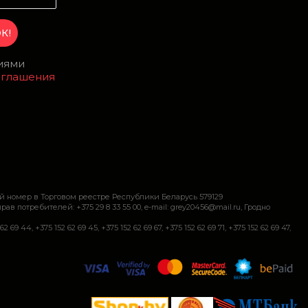
виями
оглашения
й номер в Торговом реестре Республики Беларусь 579129
требителей: +375 29 8 33 55 00, e-mail: grey20456@mail.ru, Гродно
+375 152 62 69 45, +375 152 62 69 67, +375 152 62 69 71, +375 152 62 69 47,