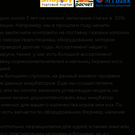
но около 3 лет на момент написания статьи в 2016
зиции. Например, мы в прошлом году начали
мы заключили контракты на поставку газовых колонок
о завода Уралспецмаш, оборудование, которое
 правдой долгие годы. Ассортимент нашего
аруси, также у нас есть большой ассортимент
тавку кормоизмельчителей и мельниц Украинского
цией.
ень большим спросом, на данный момент продаем
ля данных инкубаторов. Ещё мы осуществляем
р или вы хотите заменить устаревшую модель на
орыми можно доукомплектовать ваш инкубатор.
 именно для вашего количества коров или коз. По
с есть запчасти по оборудованию Фермер, наличие
коптильни, перьящипалки для курей, а также мангалы
о с пластиковыми мойками и бочками, но и с