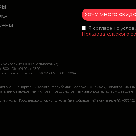
РЫ
ЖА
ВАРЫ
Я согласен с усло
Пользовательского с
наименование ООО "БелМагазин")
 18:00 ; Сб c 09:00 до 13:00
ительного комитета №0223837 от 08.01.2004
включены в Торговый реестр Республики Беларусь 18.04.2024, Регистрационны
ей о нарушении их прав, предусмотренных законодательством о защите прав по
луг Гродненского горисполкома (для обращений покупателей): +375 152 62 69 44, 