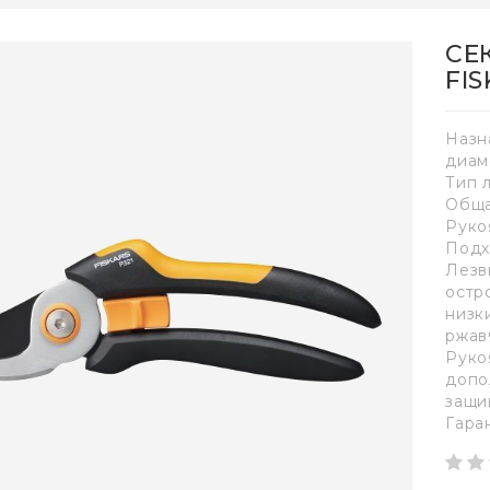
СЕ
FIS
Назн
диам
Тип 
Обща
Руко
Подх
Лезв
остр
низк
ржав
Руко
допо
защи
Гара