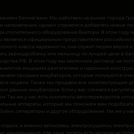
ванием Белмагазин. Мы работаем на рынке города Грод
м направлении, однако стараемся добавлять новые по
ода отопительного оборудования Виктори. В этом году 
 мы являемся официальным представителем российског
сокого класса надежности, они служит людям верой и
ить зернодробилку или мельницу по лучшей цене в Бел
одства РФ. В этом году мы заключили договор на пос
 аналогов мощными двигателями и надежной конструк
а начали продажи инкубаторов, которые пользуются оч
ии все модели. Также мы продаем все комплектующие д
нт данных инкубаторов. Если у вас сломался регулято
м. Так же у нас есть комплекты автопереворотов кот
доильные аппараты, которые мы поможем вам подобрать
ойки, сепараторы и другое оборудование, так же у на
 отдыха, а именно автоклавы, электросушилки, электро
т умывальников для дачи, теперь есть модели не тольк