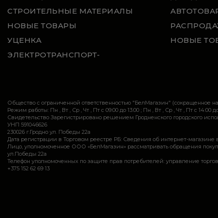
СТРОИТЕЛЬНЫЕ МАТЕРИАЛЫ
АВТОТОВА
НОВЫЕ ТОВАРЫ
РАСПРОДА
УЦЕНКА
НОВЫЕ ТО
ЭЛЕКТРОТРАНСПОРТ-
Общество с ограниченной ответственностью "БелМагазин" (сокращенное 
Режим работы: Пн , Вт , Ср , Чт , Пт c 09:00 до 13:00 ; Пн , Вт , Ср , Чт , Пт c 14:00 до
Свидетельство Зарегистрировано решением Гродненского городского исполн
УНП 591046626
230026 г.Гродно ул. Победы 22а
Дата регистрации в Торговом реестре РБ: Сведения об интернет-магазине 
Лицо, уполномоченное ООО «БелМагазин» рассматривать обращения покупател
ул.Победы 22а
Телефон уполномоченных по защите прав потребителей: управление торговли и ус
+375 152 62 69 13