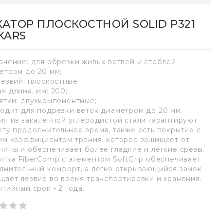
КАТОР ПЛОСКОСТНОЙ SOLID P321
KARS
ачение: для обрезки живых ветвей и стеблей
етром до 20 мм;
лезвий: плоскостные;
я длина, мм: 200;
ятки: двухкомпонентные;
одит для подрезки веток диаметром до 20 мм.
ия из закаленной углеродистой стали гарантируют
оту продолжительное время, также есть покрытие с
им коэффициентом трения, которое защищает от
чины и обеспечивает более гладкие и легкие срезы.
ятка FiberComp с элементом SoftGrip обеспечивает
лнительный комфорт, а легко открывающийся замок
щает лезвие во время транспортировки и хранения.
нтийный срок - 2 года.