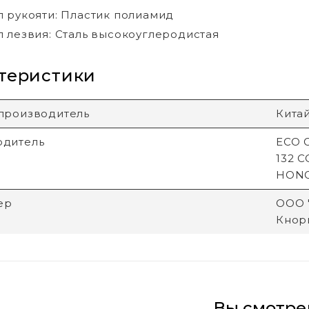
 рукояти: Пластик полиамид
 лезвия: Сталь высокоуглеродистая
теристики
производитель
Кита
одитель
ECO G
132 
HON
ер
ООО "
Кнори
Вы смотре