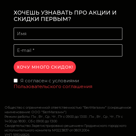
ХОЧЕШЬ УЗНАВАТЬ ПРО АКЦИИ И
СКИДКИ ПЕРВЫМ?
Я согласен с условиями
Пользовательского соглашения
Общество с ограниченной ответственностью "БелМагазин" (сокращенное
наименование ООО "БелМагазин")
Режим работы: Пн , Вт , Ср , Чт , Пт c 09:00 до 13:00 ; Пн , Вт , Ср , Чт , Пт c
14:00 до 18:00 ; Сб c 09:00 до 13:00
Свидетельство Зарегистрировано решением Гродненского городского
исполнительного комитета №0223837 от 08.01.2004
УНП 591046626