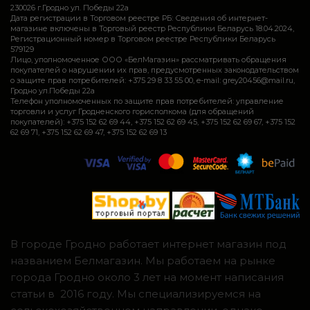
230026 г.Гродно ул. Победы 22а
Дата регистрации в Торговом реестре РБ: Сведения об интернет-
магазине включены в Торговый реестр Республики Беларусь 18.04.2024,
Регистрационный номер в Торговом реестре Республики Беларусь
579129
Лицо, уполномоченное ООО «БелМагазин» рассматривать обращения
покупателей о нарушении их прав, предусмотренных законодательством
о защите прав потребителей: +375 29 8 33 55 00, e-mail: grey20456@mail.ru,
Гродно ул.Победы 22а
Телефон уполномоченных по защите прав потребителей: управление
торговли и услуг Гродненского горисполкома (для обращений
покупателей): +375 152 62 69 44, +375 152 62 69 45, +375 152 62 69 67, +375 152
62 69 71, +375 152 62 69 47, +375 152 62 69 13
В городе Гродно работает интернет магазин под
названием Белмагазин. Мы работаем на рынке
города Гродно около 3 лет на момент написания
статьи в 2016 году. Мы специализируемся на