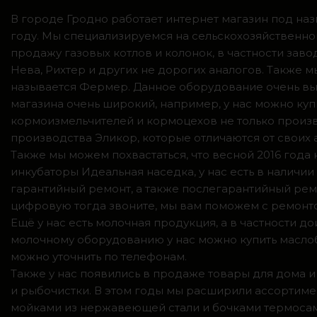
В городе Гродно работает интернет магазин под наз
году. Мы специализируемся на сельскохозяйственно
продажу газовых котлов и колонок, в частности зав
Нева, Рихтер и других не дорогих аналогов. Также
называется Фермер. Данное оборудование очень вы
магазина очень широкий, например, у нас можно куп
кормоизмельчителей и кормоцехов не только произв
производства Эликор, которые отличаются от своих
Также мы можем похвастаться, что весной 2016 год
инкубаторы Идеальная наседка, у нас есть в налич
гарантийный ремонт, а также послегарантийный ремо
цифровую тогда звоните, мы вам поможем с ремонто
Ещё у нас есть молочная продукция, а в частности 
молочному оборудованию у нас можно купить маслоб
можно уточнить по телефонам.
Также у нас появились в продаже товары для дома и
и рыбочистки. В этом годы мы расширили ассортимен
мойками из нержавеющей стали и бочками термосами