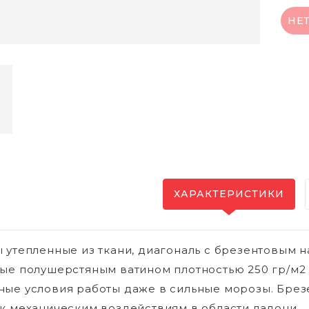
НЕ
ХАРАКТЕРИСТИКИ
 утепленные из ткани, диагональ с брезентовым н
ые полушерстяным ватином плотностью 250 гр/м2 
ые условия работы даже в сильные морозы. Брез
к механическим воздействиям в области ладони.