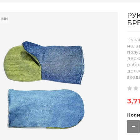
РУ
ИЧИИ
БР
Рука
нала
полу
держ
рабо
дела
возд
3,7
Коли