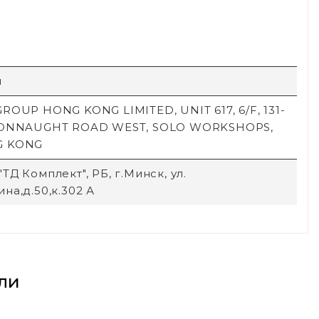
й
ROUP HONG KONG LIMITED, UNIT 617, 6/F, 131-
CONNAUGHT ROAD WEST, SOLO WORKSHOPS,
G KONG
ТД Комплект", РБ, г.Минск, ул.
на,д.50,к.302 А
ли