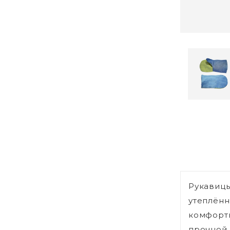
Рукавицы
утеплённ
комфортн
прочной 