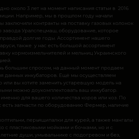
но около 3 лет на момент написания статьи в 2016
зиции. Например, мы в прошлом году начали
мы заключили контракты на поставку газовых колонок
о завода Уралспецмаш, оборудование, которое
 правдой долгие годы. Ассортимент нашего
аруси, также у нас есть большой ассортимент
тавку кормоизмельчителей и мельниц Украинского
цией.
ень большим спросом, на данный момент продаем
ля данных инкубаторов. Ещё мы осуществляем
р или вы хотите заменить устаревшую модель на
орыми можно доукомплектовать ваш инкубатор.
 именно для вашего количества коров или коз. По
с есть запчасти по оборудованию Фермер, наличие
коптильни, перьящипалки для курей, а также мангалы
о с пластиковыми мойками и бочками, но и с
летние души, умывальнике с подогревом и без,