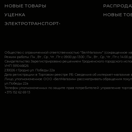
НОВЫЕ ТОВАРЫ
РАСПРОДА
УЦЕНКА
НОВЫЕ ТО
ЭЛЕКТРОТРАНСПОРТ-
Общество с ограниченной ответственностью "БелМагазин" (сокращенное 
Режим работы: Пн , Вт , Ср , Чт , Пт c 09:00 до 13:00 ; Пн , Вт , Ср , Чт , Пт c 14:00 до
Свидетельство Зарегистрировано решением Гродненского городского исполн
УНП 591046626
230026 г.Гродно ул. Победы 22а
Дата регистрации в Торговом реестре РБ: Сведения об интернет-магазине 
Лицо, уполномоченное ООО «БелМагазин» рассматривать обращения покупател
ул.Победы 22а
Телефон уполномоченных по защите прав потребителей: управление торговли и ус
+375 152 62 69 13