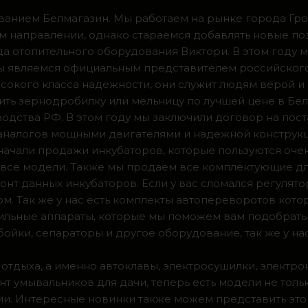
ванием Белмагазин. Мы работаем на рынке города Грод
м направлении, однако стараемся добавлять новые по
ода отопительного оборудования Виктори. В этом году 
 мы являемся официальным представителем российског
сокого класса надежности, они служит людям верой и
ить зернодробилку или мельницу по лучшей цене в Бел
одства РФ. В этом году мы заключили договор на пос
 аналогов мощными двигателями и надежной конструк
а начали продажи инкубаторов, которые пользуются оч
ии все модели. Также мы продаем все комплектующие д
нт данных инкубаторов. Если у вас сломался регулято
м. Так же у нас есть комплекты автопереворотов кот
доильные аппараты, которые мы поможем вам подобрать
ойки, сепараторы и другое оборудование, так же у на
 отдыха, а именно автоклавы, электросушилки, электро
т умывальников для дачи, теперь есть модели не тольк
. Интересные новинки также можем представить это 