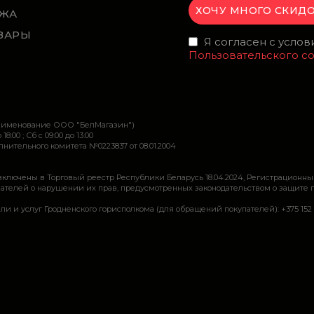
ЖА
ВАРЫ
Я согласен с усло
Пользовательского с
наименование ООО "БелМагазин")
 18:00 ; Сб c 09:00 до 13:00
ительного комитета №0223837 от 08.01.2004
включены в Торговый реестр Республики Беларусь 18.04.2024, Регистрационны
ей о нарушении их прав, предусмотренных законодательством о защите прав по
луг Гродненского горисполкома (для обращений покупателей): +375 152 62 69 44, 