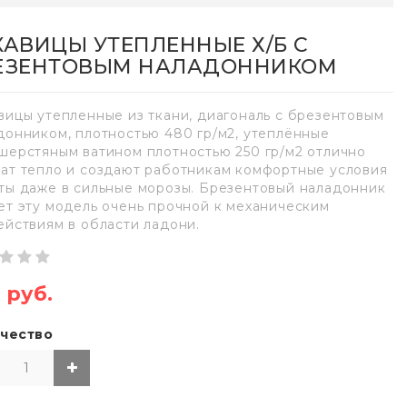
КАВИЦЫ УТЕПЛЕННЫЕ Х/Б С
ЕЗЕНТОВЫМ НАЛАДОННИКОМ
вицы утепленные из ткани, диагональ с брезентовым
донником, плотностью 480 гр/м2, утеплённые
шерстяным ватином плотностью 250 гр/м2 отлично
ат тепло и создают работникам комфортные условия
ты даже в сильные морозы. Брезентовый наладонник
ет эту модель очень прочной к механическим
ействиям в области ладони.
1 руб.
чество