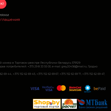
виями
оглашения
й номер в Торговом реестре Республики Беларусь 579129
требителей: +375 29 8 33 55 00, e-mail: grey20456@mail.ru, Гродно
+375 152 62 69 45, +375 152 62 69 67, +375 152 62 69 71, +375 152 62 69 47,