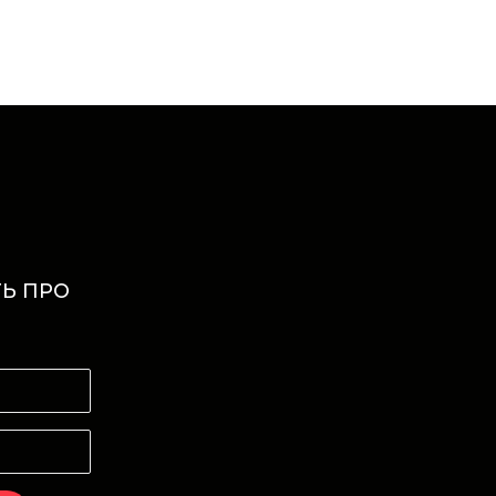
Ь ПРО
И