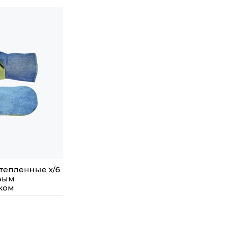
тепленные х/б
вым
ком