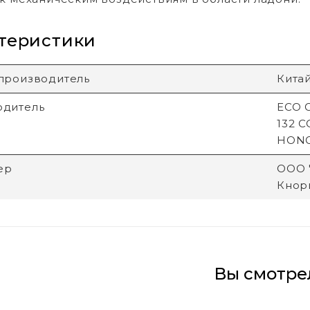
теристики
производитель
Кита
одитель
ECO G
132 
HON
ер
ООО "
Кнори
Вы смотре