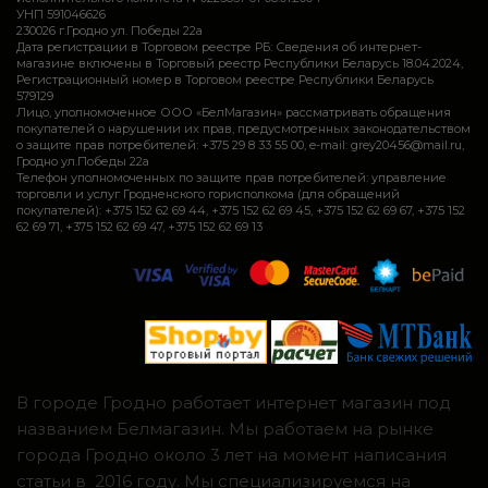
УНП 591046626
230026 г.Гродно ул. Победы 22а
Дата регистрации в Торговом реестре РБ: Сведения об интернет-
магазине включены в Торговый реестр Республики Беларусь 18.04.2024,
Регистрационный номер в Торговом реестре Республики Беларусь
579129
Лицо, уполномоченное ООО «БелМагазин» рассматривать обращения
покупателей о нарушении их прав, предусмотренных законодательством
о защите прав потребителей: +375 29 8 33 55 00, e-mail: grey20456@mail.ru,
Гродно ул.Победы 22а
Телефон уполномоченных по защите прав потребителей: управление
торговли и услуг Гродненского горисполкома (для обращений
покупателей): +375 152 62 69 44, +375 152 62 69 45, +375 152 62 69 67, +375 152
62 69 71, +375 152 62 69 47, +375 152 62 69 13
В городе Гродно работает интернет магазин под
названием Белмагазин. Мы работаем на рынке
города Гродно около 3 лет на момент написания
статьи в 2016 году. Мы специализируемся на