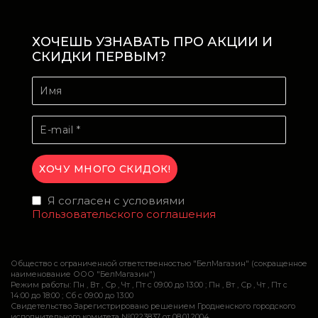
ХОЧЕШЬ УЗНАВАТЬ ПРО АКЦИИ И
СКИДКИ ПЕРВЫМ?
Я согласен с условиями
Пользовательского соглашения
Общество с ограниченной ответственностью "БелМагазин" (сокращенное
наименование ООО "БелМагазин")
Режим работы: Пн , Вт , Ср , Чт , Пт c 09:00 до 13:00 ; Пн , Вт , Ср , Чт , Пт c
14:00 до 18:00 ; Сб c 09:00 до 13:00
Свидетельство Зарегистрировано решением Гродненского городского
исполнительного комитета №0223837 от 08.01.2004