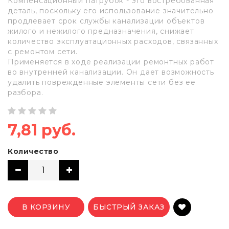
Компенсационный патрубок - это востребованная
деталь, поскольку его использование значительно
продлевает срок службы канализации объектов
жилого и нежилого предназначения, снижает
количество эксплуатационных расходов, связанных
с ремонтом сети.
Применяется в ходе реализации ремонтных работ
во внутренней канализации. Он дает возможность
удалить поврежденные элементы сети без ее
разбора.
7,81 руб.
Количество
В КОРЗИНУ
БЫСТРЫЙ ЗАКАЗ