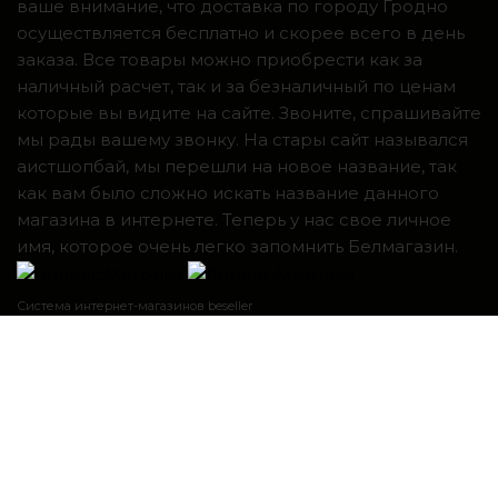
ваше внимание, что доставка по городу Гродно
осуществляется бесплатно и скорее всего в день
заказа. Все товары можно приобрести как за
наличный расчет, так и за безналичный по ценам
которые вы видите на сайте. Звоните, спрашивайте
мы рады вашему звонку. На стары сайт назывался
аистшопбай, мы перешли на новое название, так
как вам было сложно искать название данного
магазина в интернете. Теперь у нас свое личное
имя, которое очень легко запомнить Белмагазин.
Система интернет-магазинов beseller
ЗАКАЗАТЬ ЗВОНОК
Контактный телефон
Я согласен с условиями
Пользовательского соглашения
перезвоните мне