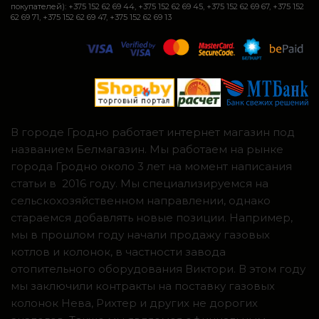
покупателей): +375 152 62 69 44, +375 152 62 69 45, +375 152 62 69 67, +375 152
62 69 71, +375 152 62 69 47, +375 152 62 69 13
В городе Гродно работает интернет магазин под
названием Белмагазин. Мы работаем на рынке
города Гродно около 3 лет на момент написания
статьи в 2016 году. Мы специализируемся на
сельскохозяйственном направлении, однако
стараемся добавлять новые позиции. Например,
мы в прошлом году начали продажу газовых
котлов и колонок, в частности завода
отопительного оборудования Виктори. В этом году
мы заключили контракты на поставку газовых
колонок Нева, Рихтер и других не дорогих