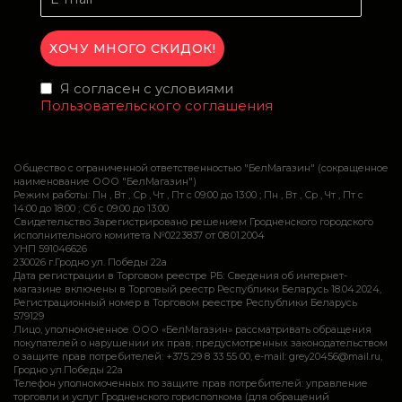
Я согласен с условиями
Пользовательского соглашения
Общество с ограниченной ответственностью "БелМагазин" (сокращенное
наименование ООО "БелМагазин")
Режим работы: Пн , Вт , Ср , Чт , Пт c 09:00 до 13:00 ; Пн , Вт , Ср , Чт , Пт c
14:00 до 18:00 ; Сб c 09:00 до 13:00
Свидетельство Зарегистрировано решением Гродненского городского
исполнительного комитета №0223837 от 08.01.2004
УНП 591046626
230026 г.Гродно ул. Победы 22а
Дата регистрации в Торговом реестре РБ: Сведения об интернет-
магазине включены в Торговый реестр Республики Беларусь 18.04.2024,
Регистрационный номер в Торговом реестре Республики Беларусь
579129
Лицо, уполномоченное ООО «БелМагазин» рассматривать обращения
покупателей о нарушении их прав, предусмотренных законодательством
о защите прав потребителей: +375 29 8 33 55 00, e-mail: grey20456@mail.ru,
Гродно ул.Победы 22а
Телефон уполномоченных по защите прав потребителей: управление
торговли и услуг Гродненского горисполкома (для обращений