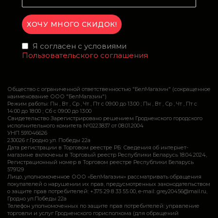
Я согласен с условиями
Пользовательского соглашения
Общество с ограниченной ответственностью "БелМагазин" (сокращенное
наименование ООО "БелМагазин")
Режим работы: Пн , Вт , Ср , Чт , Пт c 09:00 до 13:00 ; Пн , Вт , Ср , Чт , Пт c
14:00 до 18:00 ; Сб c 09:00 до 13:00
Свидетельство Зарегистрировано решением Гродненского городского
исполнительного комитета №0223837 от 08.01.2004
УНП 591046626
230026 г.Гродно ул. Победы 22а
Дата регистрации в Торговом реестре РБ: Сведения об интернет-
магазине включены в Торговый реестр Республики Беларусь 18.04.2024,
Регистрационный номер в Торговом реестре Республики Беларусь
579129
Лицо, уполномоченное ООО «БелМагазин» рассматривать обращения
покупателей о нарушении их прав, предусмотренных законодательством
о защите прав потребителей: +375 29 8 33 55 00, e-mail: grey20456@mail.ru,
Гродно ул.Победы 22а
Телефон уполномоченных по защите прав потребителей: управление
торговли и услуг Гродненского горисполкома (для обращений