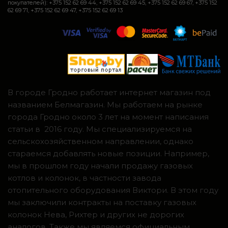
покупателей): +375 152 62 69 44, +375 152 62 69 45, +375 152 62 69 67, +375 152
62 69 71, +375 152 62 69 47, +375 152 62 69 13
В городе Гродно работает интернет магазин под
названием Белмагазин. Мы работаем на рынке
города Гродно около 3 лет на момент написания
статьи в 2016 году. Мы специализируемся на
сельскохозяйственном направлении, однако
стараемся добавлять новые позиции. Например,
мы в прошлом году начали продажу газовых
котлов и колонок, в частности завода
отопительного оборудования Виктори. В этом году
мы заключили контракты на поставку газовых
колонок Нева, Рихтер и других не дорогих
аналогов. Также мы являемся официальным