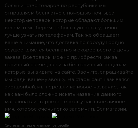
большинство товаров по республике мы
отправляем бесплатно с помощью почты, за
некоторые товары которые обладают большим
весом и мы берем не большую оплату, точно
лучше узнать по телефонам. Так же обращаем
ваше внимание, что доставка по городу Гродно
осуществляется бесплатно и скорее всего в день
заказа. Все товары можно приобрести как за
наличный расчет, так и за безналичный по ценам
которые вы видите на сайте. Звоните, спрашивайте
мы рады вашему звонку. На стары сайт назывался
аистшопбай, мы перешли на новое название, так
как вам было сложно искать название данного
магазина в интернете. Теперь у нас свое личное
имя, которое очень легко запомнить Белмагазин.
Система интернет-магазинов beseller
ЗАКАЗАТЬ ЗВОНОК