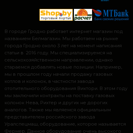
В городе Гродно работает интернет магазин под
названием Белмагазин. Мы работаем на рынке
города Гродно около 3 лет на момент написания
статьи в 2016 году. Мы специализируемся на
сельскохозяйственном направлении, однако
стараемся добавлять новые позиции. Например,
мы в прошлом году начали продажу газовых
котлов и колонок, в частности завода
отопительного оборудования Виктори. В этом году
мы заключили контракты на поставку газовых
колонок Нева, Рихтер и других не дорогих
аналогов. Также мы являемся официальным
представителем российского завода
Уралспецмаш, оборудование, которое называется
Фермер. Данное оборудование очень высокого