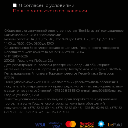
Я согласен с условиями
Пользовательского соглашения
Общество с ограниченной ответственностью "БелМагазин" (сокращенное
наименование ООО "БелМагазин")
Режим работы: Пн , Вт , Ср , Чт , Пт c 09:00 до 13:00 ; Пн , Вт , Ср , Чт , Пт c
14:00 до 18:00 ; Сб c 09:00 до 13:00
Свидетельство Зарегистрировано решением Гродненского городского
исполнительного комитета №0223837 от 08.01.2004
УНП 591046626
230026 г.Гродно ул. Победы 22а
Дата регистрации в Торговом реестре РБ: Сведения об интернет-
магазине включены в Торговый реестр Республики Беларусь 18.04.2024,
Регистрационный номер в Торговом реестре Республики Беларусь
579129
Лицо, уполномоченное ООО «БелМагазин» рассматривать обращения
покупателей о нарушении их прав, предусмотренных законодательством
о защите прав потребителей: +375 29 8 33 55 00, e-mail: grey20456@mail.ru,
Гродно ул.Победы 22а
Телефон уполномоченных по защите прав потребителей: управление
торговли и услуг Гродненского горисполкома (для обращений
покупателей): +375 152 62 69 44, +375 152 62 69 45, +375 152 62 69 67, +375 152
62 69 71, +375 152 62 69 47, +375 152 62 69 13