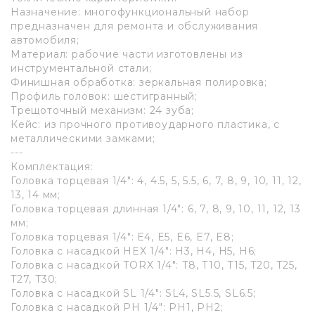
Назначение: многофункциональный набор
предназначен для ремонта и обслуживания
автомобиля;
Материал: рабочие части изготовлены из
инструментальной стали;
Финишная обработка: зеркальная полировка;
Профиль головок: шестигранный;
Трещоточный механизм: 24 зуба;
Кейс: из прочного противоударного пластика, с
металлическими замками;
---
Комплектация:
Головка торцевая 1/4": 4, 4.5, 5, 5.5, 6, 7, 8, 9, 10, 11, 12,
13, 14 мм;
Головка торцевая длинная 1/4": 6, 7, 8, 9, 10, 11, 12, 13
мм;
Головка торцевая 1/4": E4, E5, E6, E7, E8;
Головка с насадкой HEX 1/4": H3, H4, H5, H6;
Головка с насадкой TORX 1/4": T8, T10, T15, T20, T25,
T27, T30;
Головка с насадкой SL 1/4": SL4, SL5.5, SL6.5;
Головка с насадкой PH 1/4": PH1, PH2;