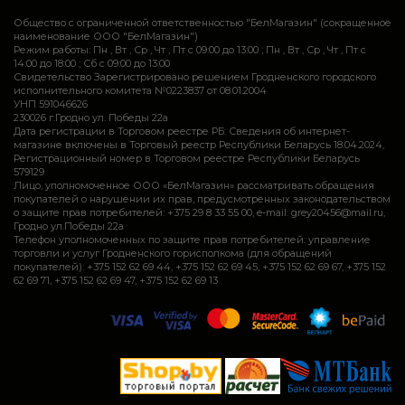
Общество с ограниченной ответственностью "БелМагазин" (сокращенное
наименование ООО "БелМагазин")
Режим работы: Пн , Вт , Ср , Чт , Пт c 09:00 до 13:00 ; Пн , Вт , Ср , Чт , Пт c
14:00 до 18:00 ; Сб c 09:00 до 13:00
Свидетельство Зарегистрировано решением Гродненского городского
исполнительного комитета №0223837 от 08.01.2004
УНП 591046626
230026 г.Гродно ул. Победы 22а
Дата регистрации в Торговом реестре РБ: Сведения об интернет-
магазине включены в Торговый реестр Республики Беларусь 18.04.2024,
Регистрационный номер в Торговом реестре Республики Беларусь
579129
Лицо, уполномоченное ООО «БелМагазин» рассматривать обращения
покупателей о нарушении их прав, предусмотренных законодательством
о защите прав потребителей: +375 29 8 33 55 00, e-mail: grey20456@mail.ru,
Гродно ул.Победы 22а
Телефон уполномоченных по защите прав потребителей: управление
торговли и услуг Гродненского горисполкома (для обращений
покупателей): +375 152 62 69 44, +375 152 62 69 45, +375 152 62 69 67, +375 152
62 69 71, +375 152 62 69 47, +375 152 62 69 13