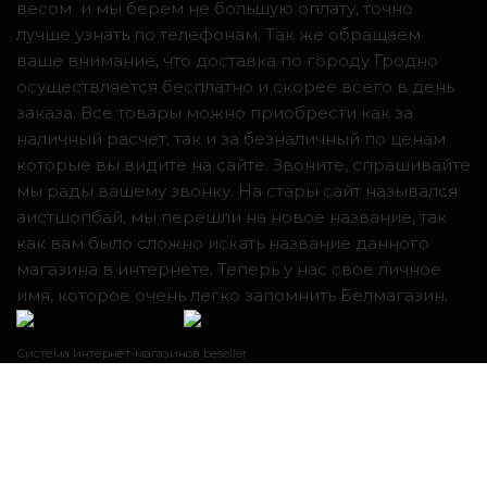
весом и мы берем не большую оплату, точно
лучше узнать по телефонам. Так же обращаем
ваше внимание, что доставка по городу Гродно
осуществляется бесплатно и скорее всего в день
заказа. Все товары можно приобрести как за
наличный расчет, так и за безналичный по ценам
которые вы видите на сайте. Звоните, спрашивайте
мы рады вашему звонку. На стары сайт назывался
аистшопбай, мы перешли на новое название, так
как вам было сложно искать название данного
магазина в интернете. Теперь у нас свое личное
имя, которое очень легко запомнить Белмагазин.
Система интернет-магазинов beseller
ЗАКАЗАТЬ ЗВОНОК
Контактный телефон
Я согласен с условиями