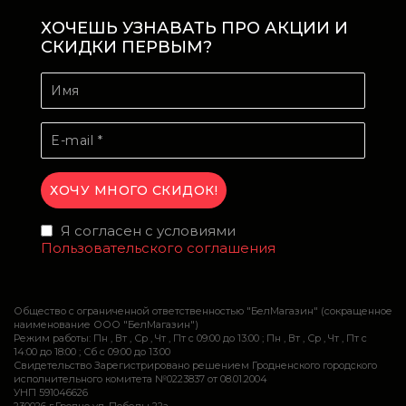
ХОЧЕШЬ УЗНАВАТЬ ПРО АКЦИИ И
СКИДКИ ПЕРВЫМ?
Я согласен с условиями
Пользовательского соглашения
Общество с ограниченной ответственностью "БелМагазин" (сокращенное
наименование ООО "БелМагазин")
Режим работы: Пн , Вт , Ср , Чт , Пт c 09:00 до 13:00 ; Пн , Вт , Ср , Чт , Пт c
14:00 до 18:00 ; Сб c 09:00 до 13:00
Свидетельство Зарегистрировано решением Гродненского городского
исполнительного комитета №0223837 от 08.01.2004
УНП 591046626
230026 г.Гродно ул. Победы 22а