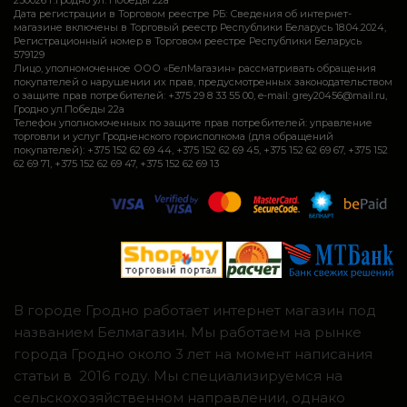
Дата регистрации в Торговом реестре РБ: Сведения об интернет-
магазине включены в Торговый реестр Республики Беларусь 18.04.2024,
Регистрационный номер в Торговом реестре Республики Беларусь
579129
Лицо, уполномоченное ООО «БелМагазин» рассматривать обращения
покупателей о нарушении их прав, предусмотренных законодательством
о защите прав потребителей: +375 29 8 33 55 00, e-mail: grey20456@mail.ru,
Гродно ул.Победы 22а
Телефон уполномоченных по защите прав потребителей: управление
торговли и услуг Гродненского горисполкома (для обращений
покупателей): +375 152 62 69 44, +375 152 62 69 45, +375 152 62 69 67, +375 152
62 69 71, +375 152 62 69 47, +375 152 62 69 13
В городе Гродно работает интернет магазин под
названием Белмагазин. Мы работаем на рынке
города Гродно около 3 лет на момент написания
статьи в 2016 году. Мы специализируемся на
сельскохозяйственном направлении, однако