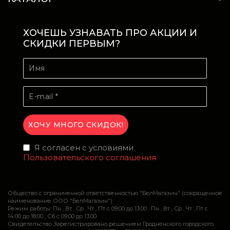
ХОЧЕШЬ УЗНАВАТЬ ПРО АКЦИИ И
СКИДКИ ПЕРВЫМ?
Я согласен с условиями
Пользовательского соглашения
Общество с ограниченной ответственностью "БелМагазин" (сокращенное
наименование ООО "БелМагазин")
Режим работы: Пн , Вт , Ср , Чт , Пт c 09:00 до 13:00 ; Пн , Вт , Ср , Чт , Пт c
14:00 до 18:00 ; Сб c 09:00 до 13:00
Свидетельство Зарегистрировано решением Гродненского городского