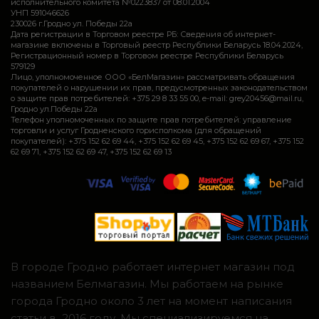
исполнительного комитета №0223837 от 08.01.2004
УНП 591046626
230026 г.Гродно ул. Победы 22а
Дата регистрации в Торговом реестре РБ: Сведения об интернет-
магазине включены в Торговый реестр Республики Беларусь 18.04.2024,
Регистрационный номер в Торговом реестре Республики Беларусь
579129
Лицо, уполномоченное ООО «БелМагазин» рассматривать обращения
покупателей о нарушении их прав, предусмотренных законодательством
о защите прав потребителей: +375 29 8 33 55 00, e-mail: grey20456@mail.ru,
Гродно ул.Победы 22а
Телефон уполномоченных по защите прав потребителей: управление
торговли и услуг Гродненского горисполкома (для обращений
покупателей): +375 152 62 69 44, +375 152 62 69 45, +375 152 62 69 67, +375 152
62 69 71, +375 152 62 69 47, +375 152 62 69 13
В городе Гродно работает интернет магазин под
названием Белмагазин. Мы работаем на рынке
города Гродно около 3 лет на момент написания
статьи в 2016 году. Мы специализируемся на