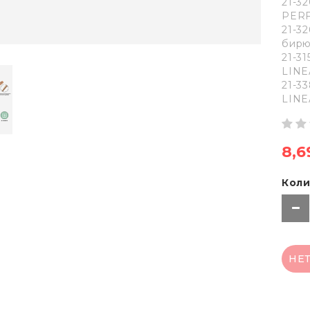
21-3
PERF
21-32
бирю
21-3
LINE
21-3
LINE
8,6
Коли
НЕ