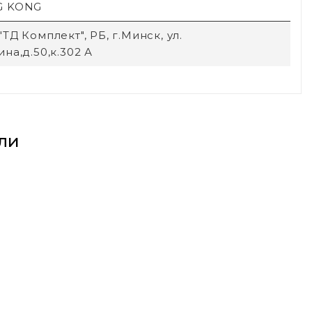
G KONG
ТД Комплект", РБ, г.Минск, ул.
на,д.50,к.302 А
ли