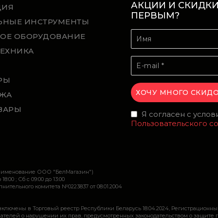
АКЦИИ И СКИДК
ЦИЯ
ПЕРВЫМ?
ЬНЫЕ ИНСТРУМЕНТЫ
ОЕ ОБОРУДОВАНИЕ
ТЕХНИКА
Й
РЫ
ЖА
ВАРЫ
Я согласен с усло
Пользовательского с
наименование ООО "БелМагазин")
 18:00 ; Сб c 09:00 до 13:00
ительного комитета №0223837 от 08.01.2004
включены в Торговый реестр Республики Беларусь 18.04.2024, Регистрационны
ей о нарушении их прав, предусмотренных законодательством о защите прав по