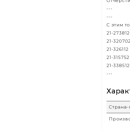
Отчерсти
---
---
С этим т
21-27381
21-32070
21-326112
21-31575
21-33851
---
Харак
Страна-
Произв