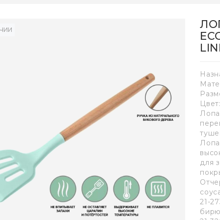
ЛО
ИЧИИ
EC
LI
Назн
Мате
Разм
Цвет
Лопа
пере
туше
Лопа
высо
для 
покр
Отче
соус
21-27
бирю