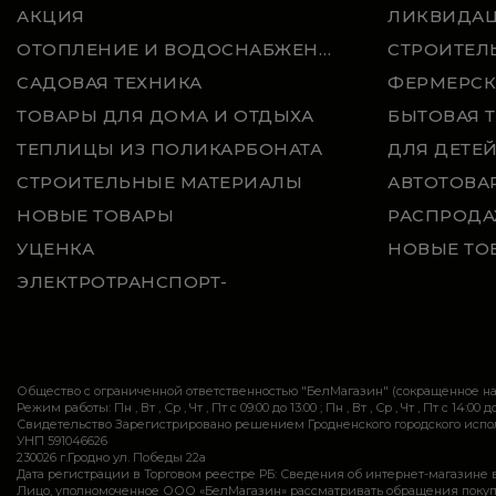
АКЦИЯ
ЛИКВИДА
ОТОПЛЕНИЕ И ВОДОСНАБЖЕНИЕ
СТРОИТЕЛ
САДОВАЯ ТЕХНИКА
ФЕРМЕРСК
ТОВАРЫ ДЛЯ ДОМА И ОТДЫХА
БЫТОВАЯ 
ТЕПЛИЦЫ ИЗ ПОЛИКАРБОНАТА
ДЛЯ ДЕТЕ
СТРОИТЕЛЬНЫЕ МАТЕРИАЛЫ
АВТОТОВА
НОВЫЕ ТОВАРЫ
РАСПРОДА
УЦЕНКА
НОВЫЕ ТО
ЭЛЕКТРОТРАНСПОРТ-
Общество с ограниченной ответственностью "БелМагазин" (сокращенное 
Режим работы: Пн , Вт , Ср , Чт , Пт c 09:00 до 13:00 ; Пн , Вт , Ср , Чт , Пт c 14:00 до
Свидетельство Зарегистрировано решением Гродненского городского исполн
УНП 591046626
230026 г.Гродно ул. Победы 22а
Дата регистрации в Торговом реестре РБ: Сведения об интернет-магазине 
Лицо, уполномоченное ООО «БелМагазин» рассматривать обращения покупател