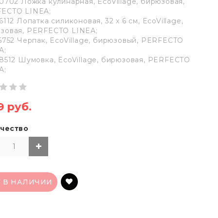
20702 Ложка кулинарная, EcoVillage, бирюзовая,
ECTO LINEA;
6112 Лопатка силиконовая, 32 х 6 см, EcoVillage,
зовая, PERFECTO LINEA;
15752 Черпак, EcoVillage, бирюзовый, PERFECTO
A;
38512 Шумовка, EcoVillage, бирюзовая, PERFECTO
A;
9 руб.
чество
Т В НАЛИЧИИ