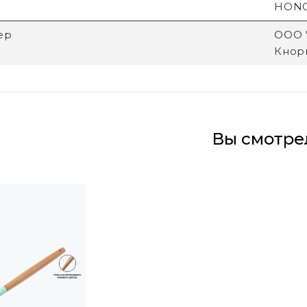
HON
ер
ООО "
Кнори
Вы смотре