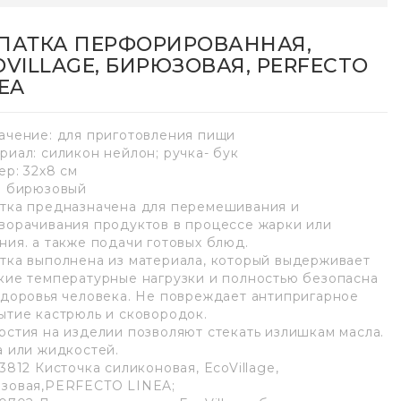
ПАТКА ПЕРФОРИРОВАННАЯ,
OVILLAGE, БИРЮЗОВАЯ, PERFECTO
NEA
ачение: для приготовления пищи
риал: силикон нейлон; ручка- бук
ер: 32х8 см
: бирюзовый
тка предназначена для перемешивания и
ворачивания продуктов в процессе жарки или
ния. а также подачи готовых блюд.
тка выполнена из материала, который выдерживает
кие температурные нагрузки и полностью безопасна
здоровья человека. Не повреждает антипригарное
ытие кастрюль и сковородок.
рстия на изделии позволяют стекать излишкам масла.
а или жидкостей.
3812 Кисточка силиконовая, EcoVillage,
зовая,PERFECTO LINEA;