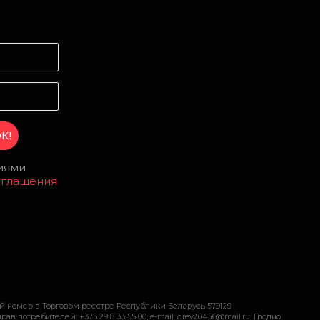
И
виями
оглашения
й номер в Торговом реестре Республики Беларусь 579129
требителей: +375 29 8 33 55 00, e-mail: grey20456@mail.ru, Гродно