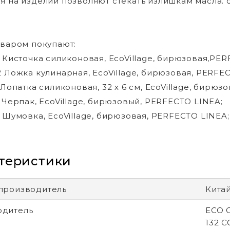
я на изделии позволяют стекать излишкам масла. 
оваром покупают:
2 Кисточка силиконовая, EcoVillage, бирюзовая,PE
2 Ложка кулинарная, EcoVillage, бирюзовая, PERFE
 Лопатка силиконовая, 32 х 6 см, EcoVillage, бирюз
2 Черпак, EcoVillage, бирюзовый, PERFECTO LINEA;
2 Шумовка, EcoVillage, бирюзовая, PERFECTO LINEA;
теристики
производитель
Кита
одитель
ECO G
132 