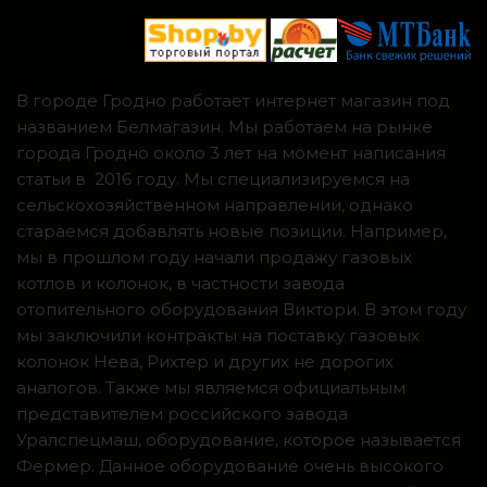
В городе Гродно работает интернет магазин под
названием Белмагазин. Мы работаем на рынке
города Гродно около 3 лет на момент написания
статьи в 2016 году. Мы специализируемся на
сельскохозяйственном направлении, однако
стараемся добавлять новые позиции. Например,
мы в прошлом году начали продажу газовых
котлов и колонок, в частности завода
отопительного оборудования Виктори. В этом году
мы заключили контракты на поставку газовых
колонок Нева, Рихтер и других не дорогих
аналогов. Также мы являемся официальным
представителем российского завода
Уралспецмаш, оборудование, которое называется
Фермер. Данное оборудование очень высокого