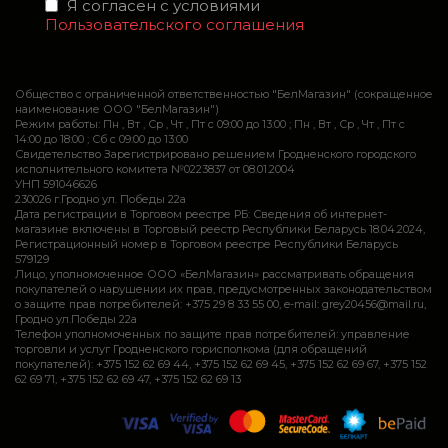
Я согласен с условиями
Пользовательского соглашения
Общество с ограниченной ответственностью "БелМагазин" (сокращенное
наименование ООО "БелМагазин")
Режим работы: Пн , Вт , Ср , Чт , Пт c 09:00 до 13:00 ; Пн , Вт , Ср , Чт , Пт c
14:00 до 18:00 ; Сб c 09:00 до 13:00
Свидетельство Зарегистрировано решением Гродненского городского
исполнительного комитета №0223837 от 08.01.2004
УНП 591046626
230026 г.Гродно ул. Победы 22а
Дата регистрации в Торговом реестре РБ: Сведения об интернет-
магазине включены в Торговый реестр Республики Беларусь 18.04.2024,
Регистрационный номер в Торговом реестре Республики Беларусь
579129
Лицо, уполномоченное ООО «БелМагазин» рассматривать обращения
покупателей о нарушении их прав, предусмотренных законодательством
о защите прав потребителей: +375 29 8 33 55 00, e-mail: grey20456@mail.ru,
Гродно ул.Победы 22а
Телефон уполномоченных по защите прав потребителей: управление
торговли и услуг Гродненского горисполкома (для обращений
покупателей): +375 152 62 69 44, +375 152 62 69 45, +375 152 62 69 67, +375 152
62 69 71, +375 152 62 69 47, +375 152 62 69 13