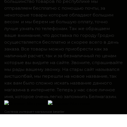
большинство товаров по республике мы
отправляем бесплатно с помощью почты, за
некоторые товары которые обладают большим
весом и мы берем не большую оплату, точно
лучше узнать по телефонам. Так же обращаем
ваше внимание, что доставка по городу Гродно
осуществляется бесплатно и скорее всего в день
заказа. Все товары можно приобрести как за
наличный расчет, так и за безналичный по ценам
которые вы видите на сайте. Звоните, спрашивайте
мы рады вашему звонку. На стары сайт назывался
аистшопбай, мы перешли на новое название, так
как вам было сложно искать название данного
магазина в интернете. Теперь у нас свое личное
имя, которое очень легко запомнить Белмагазин.
Система интернет-магазинов beseller
ЗАКАЗАТЬ ЗВОНОК