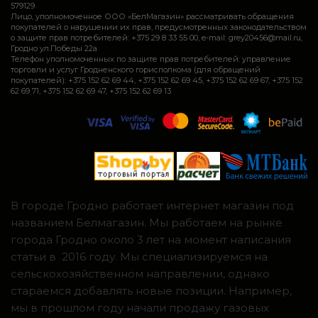
579129
Лицо, уполномоченное ООО «БелМагазин» рассматривать обращения
покупателей о нарушении их прав, предусмотренных законодательством
о защите прав потребителей: +375 29 8 33 55 00, e-mail: grey20456@mail.ru,
Гродно ул.Победы 22а
Телефон уполномоченных по защите прав потребителей: управление
торговли и услуг Гродненского горисполкома (для обращений
покупателей): +375 152 62 69 44, +375 152 62 69 45, +375 152 62 69 67, +375 152
62 69 71, +375 152 62 69 47, +375 152 62 69 13
В городе Гродно работает интернет магазин под
названием Белмагазин. Мы работаем на рынке
города Гродно около 3 лет на момент написания
статьи в 2016 году. Мы специализируемся на
сельскохозяйственном направлении, однако
стараемся добавлять новые позиции. Например,
мы в прошлом году начали продажу газовых