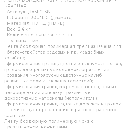
ЛЕНТА БОРДЮРНАЯ <КЛАССИКА> - 30СМ*9М -
КРАСНАЯ
. Артикул: ДоМ-2-38
. Габариты: 300*120 (диаметр)
. Материал: ПЭНД (HDPE)
. Вес: 2.4 кг
. Количество в упаковке: 4 шт.
. Толщина: 1 мм.
Лента бордюрная полимерная предназначена для:
. благоустройства садовых и приусадебных
хозяйств;
. формирование границ: цветников, клумб, газонов,
грядок, декоративных водоемов, ограждений;
. создания многоярусных цветочных клумб
различных форм и сложных геометрий;
. формирования границ и кромок газонов, при их
декорировании используя различные
декоративные материалы (наполнители);
. формирования границ садовых дорожек и грядок;
. препятствует прорастанию и распространению
сорняков;
Ленту бордюрную полимерную можно:
- резать ножом, ножницами