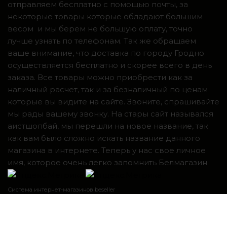
отправляем бесплатно с помощью почты, за
некоторые товары которые обладают большим
весом и мы берем не большую оплату, точно
лучше узнать по телефонам. Так же обращаем
ваше внимание, что доставка по городу Гродно
осуществляется бесплатно и скорее всего в день
заказа. Все товары можно приобрести как за
наличный расчет, так и за безналичный по ценам
которые вы видите на сайте. Звоните, спрашивайте
мы рады вашему звонку. На стары сайт назывался
аистшопбай, мы перешли на новое название, так
как вам было сложно искать название данного
магазина в интернете. Теперь у нас свое личное
имя, которое очень легко запомнить Белмагазин.
Система интернет-магазинов beseller
ЗАКАЗАТЬ ЗВОНОК