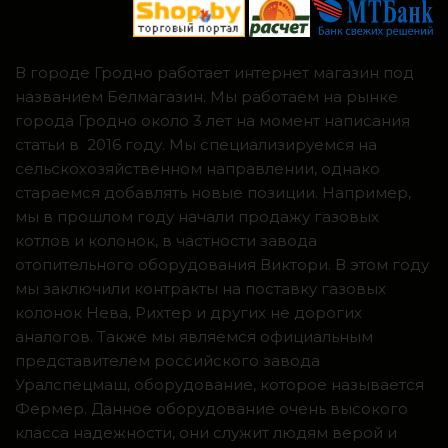
В городе Гродно работает интернет магазин под
названием Белмагазин. Мы работаем на рынке
города Гродно около 3 лет на момент написания
статьи в 2016 году. Мы специализируемся на
сельскохозяйственном направлении, однако
стараемся добавлять новые позиции. Например,
мы в прошлом году начали продажу газовых
котлов и колонок, в частности завода
отопительного оборудования Виктори. В этом году
мы заключили контракты на поставку газовых
колонок Нева, Рихтер и других не дорогих
аналогов. Также мы являемся официальным
представителем российского завода
Уралспецмаш, оборудование, которое называется
Фермер. Данное оборудование очень высокого
класса надежности, они служит людям верой и