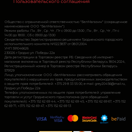
Пользовательского соглашения
Общество с ограниченной ответственностью "БелМагазин" (сокращенное
наименование ООО "БелМагазин")
Режим работы: Пн , Вт , Ср , Чт , Пт c 09:00 до 13:00 ; Пн , Вт , Ср , Чт , Пт c
14:00 до 18:00 ; Сб c 09:00 до 13:00
Свидетельство Зарегистрировано решением Гродненского городского
исполнительного комитета №0223837 от 08.01.2004
УНП 591046626
230026 г.Гродно ул. Победы 22а
Дата регистрации в Торговом реестре РБ: Сведения об интернет-
магазине включены в Торговый реестр Республики Беларусь 18.04.2024,
Регистрационный номер в Торговом реестре Республики Беларусь
579129
Лицо, уполномоченное ООО «БелМагазин» рассматривать обращения
покупателей о нарушении их прав, предусмотренных законодательством
о защите прав потребителей: +375 29 8 33 55 00, e-mail: grey20456@mail.ru,
Гродно ул.Победы 22а
Телефон уполномоченных по защите прав потребителей: управление
торговли и услуг Гродненского горисполкома (для обращений
покупателей): +375 152 62 69 44, +375 152 62 69 45, +375 152 62 69 67, +375 152
62 69 71, +375 152 62 69 47, +375 152 62 69 13