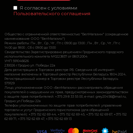
Я согласен с условиями
Пользовательского соглашения
Общество с ограниченной ответственностью "БелМагазин" (сокращенное
наименование ООО "БелМагазин")
Режим работы: Пн , Вт , Ср , Чт , Пт c 09:00 до 13:00 ; Пн , Вт , Ср , Чт , Пт c
14:00 до 18:00 ; Сб c 09:00 до 13:00
Свидетельство Зарегистрировано решением Гродненского городского
исполнительного комитета №0223837 от 08.01.2004
УНП 591046626
230026 г.Гродно ул. Победы 22а
Дата регистрации в Торговом реестре РБ: Сведения об интернет-
магазине включены в Торговый реестр Республики Беларусь 18.04.2024,
Регистрационный номер в Торговом реестре Республики Беларусь
579129
Лицо, уполномоченное ООО «БелМагазин» рассматривать обращения
покупателей о нарушении их прав, предусмотренных законодательством
о защите прав потребителей: +375 29 8 33 55 00, e-mail: grey20456@mail.ru,
Гродно ул.Победы 22а
Телефон уполномоченных по защите прав потребителей: управление
торговли и услуг Гродненского горисполкома (для обращений
покупателей): +375 152 62 69 44, +375 152 62 69 45, +375 152 62 69 67, +375 152
62 69 71, +375 152 62 69 47, +375 152 62 69 13