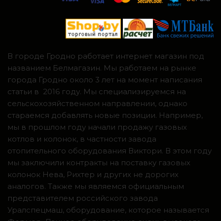
В городе Гродно работает интернет магазин под
названием Белмагазин. Мы работаем на рынке
города Гродно около 3 лет на момент написания
статьи в 2016 году. Мы специализируемся на
сельскохозяйственном направлении, однако
стараемся добавлять новые позиции. Например,
мы в прошлом году начали продажу газовых
котлов и колонок, в частности завода
отопительного оборудования Виктори. В этом году
мы заключили контракты на поставку газовых
колонок Нева, Рихтер и других не дорогих
аналогов. Также мы являемся официальным
представителем российского завода
Уралспецмаш, оборудование, которое называется