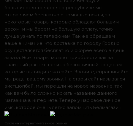
мешает нам работать по всей Беларуси,
большинство товаров по республике мы
отправляем бесплатно с помощью почты, за
некоторые товары которые обладают большим
весом и мы берем не большую оплату, точно
лучше узнать по телефонам. Так же обращаем
ваше внимание, что доставка по городу Гродно
осуществляется бесплатно и скорее всего в день
заказа. Все товары можно приобрести как за
наличный расчет, так и за безналичный по ценам
которые вы видите на сайте. Звоните, спрашивайте
мы рады вашему звонку. На стары сайт назывался
аистшопбай, мы перешли на новое название, так
как вам было сложно искать название данного
магазина в интернете. Теперь у нас свое личное
имя, которое очень легко запомнить Белмагазин.
Система интернет-магазинов beseller
ЗАКАЗАТЬ ЗВОНОК