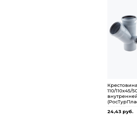
Крестовина
110/110х45/5
внутренней
(РосТурПла
24,43 руб.