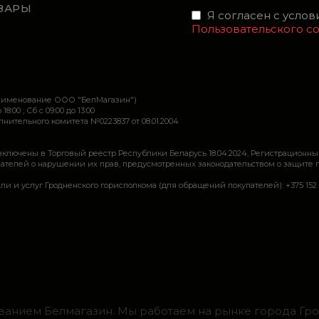
ВАРЫ
Я согласен с усло
Пользовательского с
наименование ООО "БелМагазин")
 18:00 ; Сб c 09:00 до 13:00
ительного комитета №0223837 от 08.01.2004
включены в Торговый реестр Республики Беларусь 18.04.2024, Регистрационны
ей о нарушении их прав, предусмотренных законодательством о защите прав по
луг Гродненского горисполкома (для обращений покупателей): +375 152 62 69 44, 
ванием Белмагазин. Мы работаем на рынке города Грод