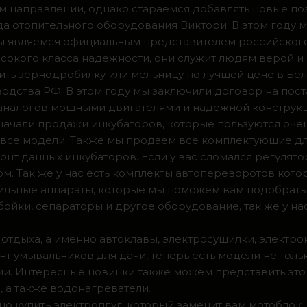
м направлении, однако стараемся добавлять новые по
ода отопительного оборудования Виктори. В этом году 
 мы являемся официальным представителем российског
сокого класса надежности, они служит людям верой и
ить зернодробилку или мельницу по лучшей цене в Бел
одства РФ. В этом году мы заключили договор на пос
 аналогов мощными двигателями и надежной конструк
а начали продажи инкубаторов, которые пользуются оч
ии все модели. Также мы продаем все комплектующие д
нт данных инкубаторов. Если у вас сломался регулято
м. Так же у нас есть комплекты автопереворотов кот
доильные аппараты, которые мы поможем вам подобрать
ойки, сепараторы и другое оборудование, так же у на
 отдыха, а именно автоклавы, электросушилки, электро
т умывальников для дачи, теперь есть модели не тольк
. Интересные новинки также можем представить это 
 а также водонагреватели.
о купить электроплуг, который заменит вам мотоблок