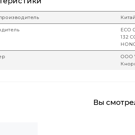
теристики
производитель
Кита
одитель
ECO G
132 
HON
ер
ООО "
Кнори
Вы смотре