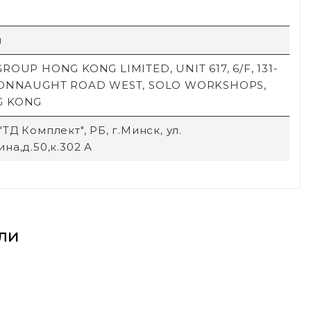
й
ROUP HONG KONG LIMITED, UNIT 617, 6/F, 131-
CONNAUGHT ROAD WEST, SOLO WORKSHOPS,
G KONG
ТД Комплект", РБ, г.Минск, ул.
на,д.50,к.302 А
ли