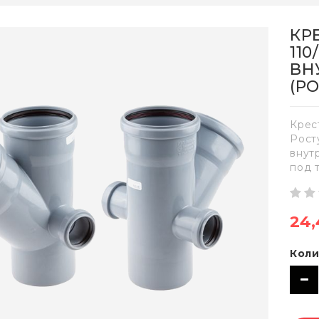
КР
110
ВН
(Р
Крес
Рост
внут
под 
24,
Коли