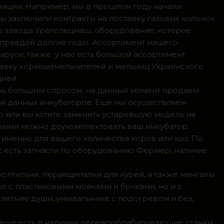
зиции. Например, мы в прошлом году начали
мы заключили контракты на поставку газовых колонок
о завода Уралспецмаш, оборудование, которое
 правдой долгие годы. Ассортимент нашего
аруси, также у нас есть большой ассортимент
тавку кормоизмельчителей и мельниц Украинского
цией.
ень большим спросом, на данный момент продаем
ля данных инкубаторов. Ещё мы осуществляем
р или вы хотите заменить устаревшую модель на
орыми можно доукомплектовать ваш инкубатор.
 именно для вашего количества коров или коз. По
с есть запчасти по оборудованию Фермер, наличие
коптильни, перьящипалки для курей, а также мангалы
о с пластиковыми мойками и бочками, но и с
летние души, умывальнике с подогревом и без,
, ещё есть в наличии деревообрабатывающие станки