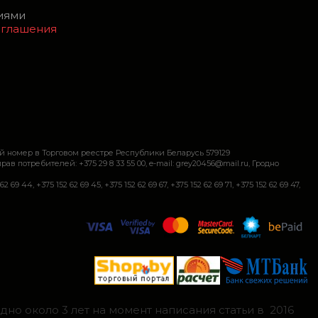
виями
оглашения
й номер в Торговом реестре Республики Беларусь 579129
требителей: +375 29 8 33 55 00, e-mail: grey20456@mail.ru, Гродно
+375 152 62 69 45, +375 152 62 69 67, +375 152 62 69 71, +375 152 62 69 47,
но около 3 лет на момент написания статьи в 2016