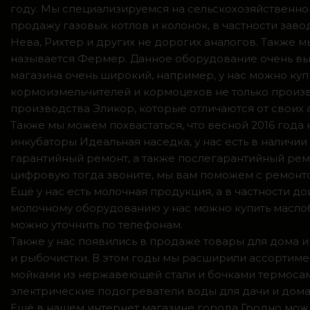
году. Мы специализируемся на сельскохозяйственно
продажу газовых котлов и колонок, в частности зав
Нева, Рихтер и других не дорогих аналогов. Также
называется Фермер. Данное оборудование очень вы
магазина очень широкий, например, у нас можно куп
кормоизмельчителей и кормоцехов не только произв
производства Эликор, которые отличаются от своих
Также мы можем похвастаться, что весной 2016 год
инкубаторы Идеальная наседка, у нас есть в налич
гарантийный ремонт, а также послегарантийный ремо
цифровую тогда звоните, мы вам поможем с ремонто
Ещё у нас есть молочная продукция, а в частности 
молочному оборудованию у нас можно купить маслоб
можно уточнить по телефонам.
Также у нас появились в продаже товары для дома и
и рыбочистки. В этом годы мы расширили ассортимен
мойками из нержавеющей стали и бочками термосами
электрические подогреватели воды для дачи и дома,
Ещё в нашем интернет магазине города Гродно можн