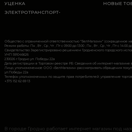
УЦЕНКА
НОВЫЕ ТО
ЭЛЕКТРОТРАНСПОРТ-
Общество с ограниченной ответственностью "БелМагазин" (сокращенное 
Режим работы: Пн , Вт , Ср , Чт , Пт c 09:00 до 13:00 ; Пн , Вт , Ср , Чт , Пт c 14:00 до
Свидетельство Зарегистрировано решением Гродненского городского исполн
УНП 591046626
230026 г.Гродно ул. Победы 22а
Дата регистрации в Торговом реестре РБ: Сведения об интернет-магазине 
Лицо, уполномоченное ООО «БелМагазин» рассматривать обращения покупател
ул.Победы 22а
Телефон уполномоченных по защите прав потребителей: управление торговли и ус
+375 152 62 69 13
В городе Гродно работает интернет магазин под наз