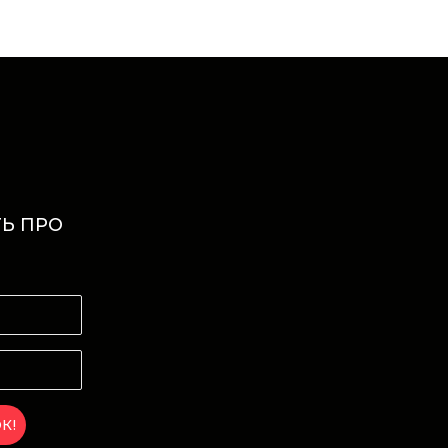
Ь ПРО
И