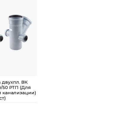
 двухпл. ВК
0/50 РТП (Для
 канализации)
ст)