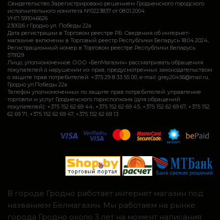
Свидетельство Зарегистрировано решением Гродненского городского
исполнительного комитета №0223837 от 08.01.2004
УНП 591046626
230026 г.Гродно ул. Победы 22а
Дата регистрации в Торговом реестре РБ: Сведения об интернет-
магазине включены в Торговый реестр Республики Беларусь 18.04.2024,
Регистрационный номер в Торговом реестре Республики Беларусь
579129
Лицо, уполномоченное ООО «БелМагазин» рассматривать обращения
покупателей о нарушении их прав, предусмотренных законодательством
о защите прав потребителей: +375 29 8 33 55 00, e-mail: grey20456@mail.ru,
Гродно ул.Победы 22а
Телефон уполномоченных по защите прав потребителей: управление
торговли и услуг Гродненского горисполкома (для обращений
покупателей): +375 152 62 69 44, +375 152 62 69 45, +375 152 62 69 67, +375 152
62 69 71, +375 152 62 69 47, +375 152 62 69 13
В городе Гродно работает интернет магазин под
названием Белмагазин. Мы работаем на рынке
города Гродно около 3 лет на момент написания