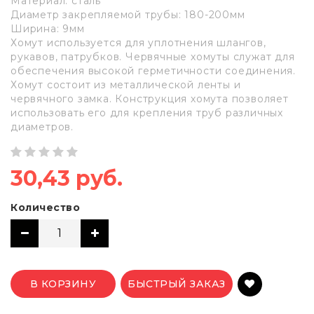
Материал: сталь
Диаметр закрепляемой трубы: 180-200мм
Ширина: 9мм
Хомут используется для уплотнения шлангов,
рукавов, патрубков. Червячные хомуты служат для
обеспечения высокой герметичности соединения.
Хомут состоит из металлической ленты и
червячного замка. Конструкция хомута позволяет
использовать его для крепления труб различных
диаметров.
30,43 руб.
Количество
В КОРЗИНУ
БЫСТРЫЙ ЗАКАЗ